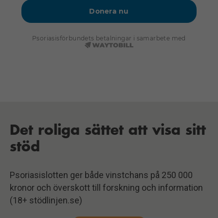
Det roliga sättet att visa sitt
S
stöd
h
om
Psoriasislotten ger både vinstchans på 250 000
Sw
kronor och överskott till forskning och information
kl
(18+ stödlinjen.se)
fö
gö