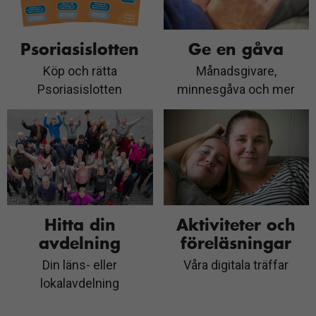
Psoriasislotten
Ge en gåva
Köp och rätta
Månadsgivare,
Psoriasislotten
minnesgåva och mer
Hitta din
Aktiviteter och
avdelning
föreläsningar
Din läns- eller
Våra digitala träffar
lokalavdelning