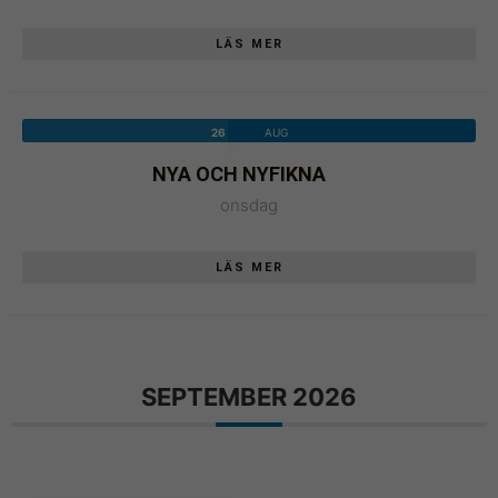
Upplevelse
LÄS MER
Du behöver
dessa för att
ta del av allt
innehåll på
26
AUG
vår hemsida,
NYA OCH NYFIKNA
som tillgång
onsdag
till kartor och
vissa sidor.
Om du nekar
LÄS MER
de här
kakorna
kommer viss
funktionalitet
att försvinna
SEPTEMBER 2026
från
hemsidan.