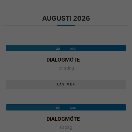
hemsidan
över huvud
taget ska
AUGUSTI 2026
fungera.
Statistik
20
AUG
För att vi ska
kunna
DIALOGMÖTE
förbättra
torsdag
hemsidans
funktionalitet
och
LÄS MER
uppbyggnad,
baserat på
hur
25
AUG
hemsidan
används.
DIALOGMÖTE
tisdag