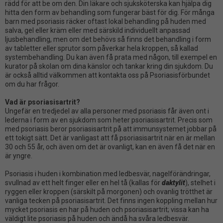
rädd för att be om den. Din läkare och sjuksköt
e
r
ska
kan hjälpa dig
hitta den form av behandling som fung
e
r
ar
bäst för dig. För många
barn med psoriasis räcker oftast
lokal behandling på huden
med
salva, gel eller kräm eller med särskild individuellt anpassad
ljusbehandling
, men om det behövs så finns det behandling i form
av
tabletter
eller
sprutor
som påverkar hela kroppen, s
å kallad
systembehandling. Du kan även få prata med någon, t
ill
ex
empel
e
n
kurator på skolan om dina känslor och tankar kring din sjukdom.
Du
är också alltid välkommen att kontakta oss på Psoriasisförbundet
om du har frågor
.
Vad är psoriasisartrit?
Ungefär en tredjedel av alla personer med psoriasis får även
ont i
lederna i form av en sjukdom som heter psoriasisartrit
. Precis som
med psoriasis beror psoriasisartrit
på
att immunsystemet jobbar på
ett tokigt sätt
.
Det är vanligast att få psoriasisartrit när
en
är mellan
30 och 55 år,
och även om det är ovanligt, kan en
även få det när en
är
yngre
.
Psoriasis
i huden
i kombination med ledbesvär, nagelförändringar,
svullnad av ett helt finger eller en hel tå (
kallas för
daktylit
)
, stelhet i
ryggen eller kroppen (särskilt på morgonen) och ovanlig trötthet är
vanliga tecken på
psoriasisartrit. Det finns ingen koppling mellan hur
mycket psoriasis
en
har på huden och psoriasisartrit; vissa kan ha
väldigt lite psoriasis på huden och ändå ha svåra ledbesvär.