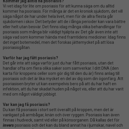
Kommer jag alltid ha psoriasis?
Vi vet idag för lite om psoriasis för att kunna säga om du alltid
kommer ha psoriasis. För många är det en kronisk sjukdom, de
t
vill
säga något de har under hela livet, men för
de allra flesta går
sjukdomen i skov
. Det
betyder att
de
i långa perioder kan vara bättre
eller helt utan besvär.
Det finns idag många olika behandlingar för
psoriasis som många blir väldigt hjälpta av. Det går även inte att
säga vad som kommer hända med framtidens mediciner. Idag finns
det inget botemedel, men det forskas jättemycket på att lösa
psoriasisgåtan.
Varför har jag fått psoriasis?
Det går inte att säga varför just du har fått psoriasis, utan det
handlar
ofta
om flera olika saker som
samverkar
. I di
tt
DNA (de
n
karta för kroppens celler
som gör dig till den du är) finns
anlag till
psoriasis och det är lika mycket en del av dig som din ögonfärg. Att
psoriasisen bryter ut kan
exempelvis
bero på
att du har haft en
infektion
,
att du har skadat huden på något vis, eller att du har varit
med om något väldigt jobbigt.
Var kan jag få psoriasis?
Du kan få psoriasis i stort sett överallt på kroppen, men de
t
är
vanlig
as
t på armbågar, knän och över ryggen.
Psoriasis kan även
finnas
i hudveck
,
samt
vid eller på könsorgan
en
. Då kallas det för
invers
psoriasis och det kan du bland annat ha i ljumskar, navel och