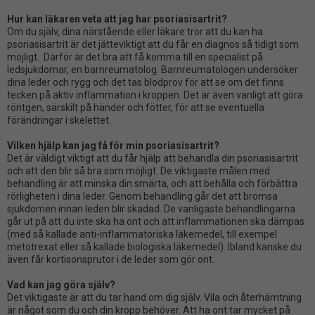
Hur kan läkaren veta att jag har psoriasisartrit?
Om du själv, dina närstående eller läkare tror att du kan ha
psoriasisartrit är det jätteviktigt att du får en diagnos så tidigt som
möjligt. Därför är det bra att få komma till en specialist på
ledsjukdomar, en
barn
reumatolog
.
Barnr
eumatologen
undersöker
dina leder och rygg och det tas blodprov för att se om det finns
tecken på
aktiv
inflammation i kroppen. Det är även vanligt att göra
röntgen, särskilt på händer och fötter, för att se eventuella
förändringar i skelettet.
Vilken hjälp kan jag
få för min
psoriasisartrit?
Det är väldigt viktigt att du får hjälp att behandla din psoriasisartrit
och att den blir så bra som möjligt.
De viktigaste målen med
behandling är att minska din smärta, och att behålla och förbättra
rörligheten
i
dina leder.
Genom behandling går det att bromsa
sjukdom
en
innan leden
blir skadad.
De vanligaste behandlingarna
går ut på att du inte ska ha ont och
att
inflammationen
ska dämpas
(
med
så kallade anti-inflammatoriska
läkemedel
, till exempel
metotrexat
eller så kallade biologiska läkemedel
). Ibland
kanske du
även får kortisonsprutor i
de
leder som gör ont.
Vad
kan jag göra själv
?
Det viktigaste är att du tar hand om dig själv.
Vila och återhämtning
är något som du och din kropp behöver. Att ha ont tar
mycket
på