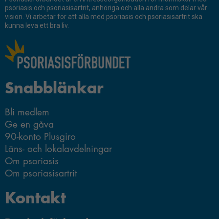
psoriasis och psoriasisartrit, anhöriga och alla andra som delar vår
Fördelade forskningsmedel 2018
vision. Vi arbetar för att alla med psoriasis och psoriasisartrit ska
kunna leva ett bra liv.
Fördelade forskningsmedel 2017
Fördelade forskningsmedel 2016
Fördelade forskningsmedel 2015
Snabblänkar
Fördelade forskningsmedel 2014
Ansök om forskningsmedel
Bli medlem
Ge en gåva
90-konto Plusgiro
Läns- och lokalavdelningar
Om psoriasis
Om psoriasisartrit
Kontakt