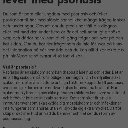
Du som är barn eller ungdom med psoriasis och/eller
psoriasisartrit har med största sannolikhet många frågor, tankar
och funderingar. Oavsett om du precis har fått din diagnos
eller levt med den under flera år är det helt naturligt att söka
svar, och därför har vi samlat ett gäng frågor och svar på den
här sidan. Om du har fler frågor som du inte får svar på finns
det information på vår hemsida och du kan alltid kontakta oss
på info@pso.se så svarar vi så fort vi kan.
Vad är psoriasis?
Psoriasis är en sjukdom som kan drabba
både
hud och leder. Det är
en ärftlig
sjukdom så
förmodligen har
någon i din
familj eller
släkt
sjukdomen
, eller åtminstone ärftliga faktorer kopplade till psoriasis,
även om sjukdomen
inte nödvändigtvis behöver ha brutit ut
. Hur
sjukdomen yttrar sig hos olika personer i släkten kan även se olika ut
och behöver inte se ut exakt som din
. Det som sker är att ditt
immunförsvar som ska skydda dig mot sjukdomar och infektioner
inte fungerar som andras
utan vill skydda dig extra mycket. Därför
skapar det mer hud än vad du behöver och det ser du i form av
psoriasis
utslag.