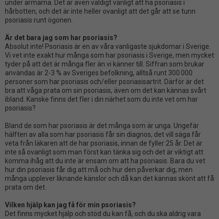
under armarna. Det är även
väldigt
vanligt att ha psoriasis i
hårbotten, och det är inte heller ovanligt att det går att se tunn
psoriasis runt ögonen.
Är det bara jag som har psoriasis?
Absolut inte! Psoriasis är en av
våra vanligaste sjukdomar i Sverige.
Vi vet inte exakt hur många som har psoriasis i Sverige, men mycket
tyder på att det
är
många fler än
vi känner till
. Siffran som brukar
användas är 2-3 % av Sveriges befolkning, alltså runt 300 000
personer som har psoriasis och/eller psoriasisartrit. Därför är det
bra att våga prata om sin psoriasis, även om det kan kännas svårt
ibland. Kanske finns det fler i din närhet som du inte vet om har
psoriasis?
Bland de som har psoriasis är det många som är
unga
. Ungefär
hälften av alla som har psoriasis får sin diagnos,
det vill säga
får
veta från läkaren att de har psoriasis
,
innan de fyller 25 år. Det är
inte så ovanligt som
man
först kan tänka sig och det är viktigt att
komma ihåg att du inte är ensam om att ha psoriasis. Bara du vet
hur din psoriasis får dig att må och hur den påverkar dig,
men
många upplever liknande känslor
och då kan det kännas skönt att få
prata om det
.
Vilken hjälp kan jag
få för min
psoriasis?
Det finns mycket hjälp och stöd du kan få, och du ska aldrig vara