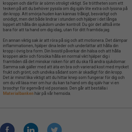
kroppen och därför är sömn otroligt viktigt. Se tröttheten som ett
tecken på att du behöver pyssla om dig själv lite extra och lyssna på
din kropp.
Att smörja huden kan kännas tråkigt, besvärligt och
onödigt, men det
både
lindrar i stunden och hjälper i det långa
loppet att hålla din sjukdom under kontroll. Du gör det alltså inte
bara för att ta hand om dig idag, utan för
ditt framtida jag
.
En annan viktig sak är att röra på sig
och
att motionera.
Det
dämpar
inflammationen,
hjälper dina leder och underlättar att hålla din
kropp i övrig bra form.
Din livsstil påverkar din hälsa och att hålla
kroppen aktiv
och
försöka hålla en
normal
vikt
hjälper dig i
framtiden då det minskar risken för att du ska
få
andra sjukdomar.
Samma sak gäller
med
att äta en bra och varierad kost
med mycket
frukt och grönt
, och
undvika
sådant
som är skadlig
t
för din kropp.
Det är minst lika viktigt att du hittar knep som fungerar för dig och
om du vill läsa mer om hur du kan ta hand om dig själv har vi en
broschyr för egenvård
vid psoriasis
. Den går att beställa i
Materialbanken
här på vår hemsida.