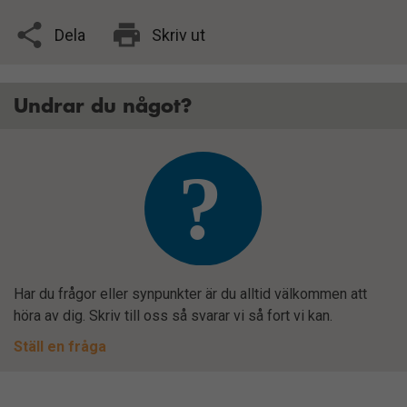
Nödvändiga
Dela
Skriv ut
Dessa kakor
går inte att
välja bort.
Undrar du något?
De behövs
för att
hemsidan
över huvud
taget ska
fungera.
Statistik
Har du frågor eller synpunkter är du alltid välkommen att
För att vi ska
höra av dig. Skriv till oss så svarar vi så fort vi kan.
kunna
förbättra
Ställ en fråga
hemsidans
funktionalitet
och