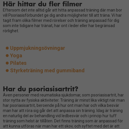
Här hittar du fler filmer
Eftersom det inte alltid går att hitta anpassad träning där man bor
vill Psoriasisförbundet ge dig andra möjligheter till att träna. Vi har
tagit fram olika filmer med rörelser och träning anpassad för dig
som inte tidigare har tränat, har ont i leder eller har begränsad
rörlighet.
Uppmjukningsövningar
Yoga
Pilates
Styrketräning med gummiband
Har du psoriasisartrit?
Även personer med reumatiska sjukdomar, som psoriasisartrit, har
stor nytta av fysiska aktiviteter. Träning är minst lika viktigt när man
har psoriasisartrit, beroende på hur ont man har och vilka besvär
man har att röra sig går det att anpassa sin träning. Idag är träning
en naturlig del av behandling vid ledbesvär och i princip hur tuff
träning som helst är tillåten. Det finns träning som är anpassad för
att kunna utföras när man har ett skov, och syftet med det är att