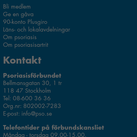
Ansök om forskningsmedel
Bli medlem
Ge en gåva
90-konto Plusgiro
Läns- och lokalavdelningar
Om psoriasis
Om psoriasisartrit
Kontakt
Psoriasisförbundet
Bellmansgatan 30, 1 tr
118 47 Stockholm
Tel: 08-600 36 36
Org.nr: 802002-7283
E-post: info@pso.se
Telefontider på förbundskansliet
Måndag - torsdag 09.00-15.00.