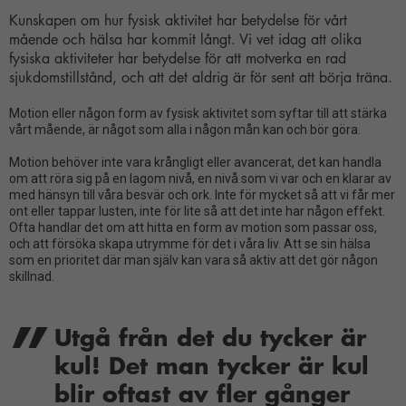
Kunskapen om hur fysisk aktivitet har betydelse för vårt
mående och hälsa har kommit långt. Vi vet idag att olika
fysiska aktiviteter har betydelse för att motverka en rad
sjukdomstillstånd, och att det aldrig är för sent att börja träna.
Motion eller någon form av fysisk aktivitet som syftar till att stärka
vårt mående, är något som alla i någon mån kan och bör göra.
Motion behöver inte vara krångligt eller avancerat, det kan handla
om att röra sig på en lagom nivå, en nivå som vi var och en klarar av
med hänsyn till våra besvär och ork. Inte för mycket så att vi får mer
ont eller tappar lusten, inte för lite så att det inte har någon effekt.
Ofta handlar det om att hitta en form av motion som passar oss,
och att försöka skapa utrymme för det i våra liv. Att se sin hälsa
som en prioritet där man själv kan vara så aktiv att det gör någon
skillnad.
Utgå från det du tycker är
kul! Det man tycker är kul
blir oftast av fler gånger