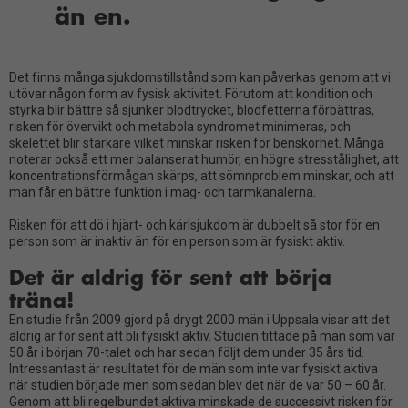
än en.
Det finns många sjukdomstillstånd som kan påverkas genom att vi
utövar någon form av fysisk aktivitet. Förutom att kondition och
styrka blir bättre så sjunker blodtrycket, blodfetterna förbättras,
risken för övervikt och metabola syndromet minimeras, och
skelettet blir starkare vilket minskar risken för benskörhet. Många
noterar också ett mer balanserat humör, en högre stresstålighet, att
koncentrationsförmågan skärps, att sömnproblem minskar, och att
man får en bättre funktion i mag- och tarmkanalerna.
Risken för att dö i hjärt- och kärlsjukdom är dubbelt så stor för en
person som är inaktiv än för en person som är fysiskt aktiv.
Det är aldrig för sent att börja
träna!
En studie från 2009 gjord på drygt 2000 män i Uppsala visar att det
aldrig är för sent att bli fysiskt aktiv. Studien tittade på män som var
50 år i början 70-talet och har sedan följt dem under 35 års tid.
Intressantast är resultatet för de män som inte var fysiskt aktiva
när studien började men som sedan blev det när de var 50 – 60 år.
Genom att bli regelbundet aktiva minskade de successivt risken för