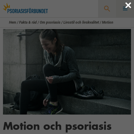
×
Hem
/
Fakta & råd
/
Om psoriasis
/
Livsstil och livskvalitet
/
Motion
Sök
Motion och psoriasis