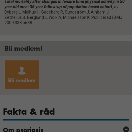
Total mortality after changes in leisure time physical activity in 50
year old men: 35 year follow-up of population based cohort
, av
Byberg L, Melhus H, Gedeborg R, Sundström J, Alhbom J,
Zethelius B, Berglund L, Wolk A, Michaelsson K. Publicerad i BMJ
2009;338:b688.
Bli medlem!
Nödvändiga
Fakta & råd
Dessa kakor
går inte att
välja bort.
Om psoriasis