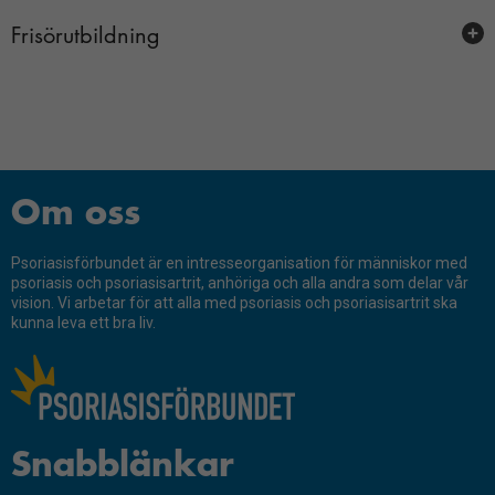
Instruktionsfilmer
Man får inte glömma sig själv
Fördelade forskningsmedel 2024
Klimatvård
Frisörutbildning
Leva livet länge
Vi har fått anpassa livet
Fördelade forskningsmedel 2023
Träning
Ge visitkort till en frisör
Man måste vara stark
Fördelade forskningsmedel 2022
Forskning
Certifierade frisörer
Fördelade forskningsmedel 2021
Livsstil och psoriasis
Fördelade forskningsmedel 2020
Om oss
Fördelade forskningsmedel 2019
Psoriasisförbundet är en intresseorganisation för människor med
psoriasis och psoriasisartrit, anhöriga och alla andra som delar vår
Fördelade forskningsmedel 2018
vision. Vi arbetar för att alla med psoriasis och psoriasisartrit ska
kunna leva ett bra liv.
Fördelade forskningsmedel 2017
Fördelade forskningsmedel 2016
Fördelade forskningsmedel 2015
Snabblänkar
Fördelade forskningsmedel 2014