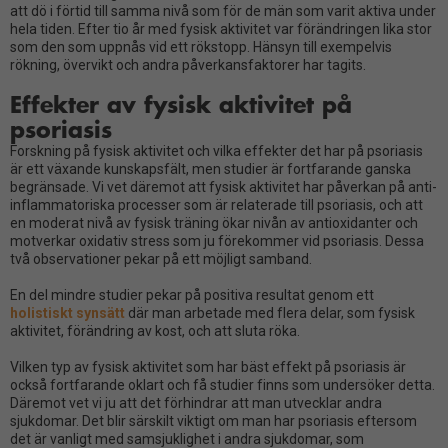
att dö i förtid till samma nivå som för de män som varit aktiva under
hela tiden. Efter tio år med fysisk aktivitet var förändringen lika stor
som den som uppnås vid ett rökstopp. Hänsyn till exempelvis
rökning, övervikt och andra påverkansfaktorer har tagits.
Effekter av fysisk aktivitet på
psoriasis
Forskning på fysisk aktivitet och vilka effekter det har på psoriasis
är ett växande kunskapsfält, men studier är fortfarande ganska
begränsade. Vi vet däremot att fysisk aktivitet har påverkan på anti-
inflammatoriska processer som är relaterade till psoriasis, och att
en moderat nivå av fysisk träning ökar nivån av antioxidanter och
motverkar oxidativ stress som ju förekommer vid psoriasis. Dessa
två observationer pekar på ett möjligt samband.
En del mindre studier pekar på positiva resultat genom ett
holistiskt synsätt
där man arbetade med flera delar, som fysisk
aktivitet, förändring av kost, och att sluta röka.
Vilken typ av fysisk aktivitet som har bäst effekt på psoriasis är
också fortfarande oklart och få studier finns som undersöker detta.
Däremot vet vi ju att det förhindrar att man utvecklar andra
sjukdomar. Det blir särskilt viktigt om man har psoriasis eftersom
det är vanligt med samsjuklighet i andra sjukdomar, som