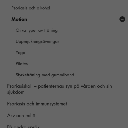
används.
Psoriasis och alkohol
Stresshantering
Motion
Upplevelse
Du behöver
Olika typer av träning
dessa för att
ta del av allt
Uppmjukningsövningar
innehåll på
Yoga
vår hemsida,
som tillgång
Pilates
till kartor och
vissa sidor.
Styrketräning med gummiband
Om du nekar
Psoriasiskoll – patienternas syn på vården och sin
de här
sjukdom
kakorna
kommer viss
Psoriasis och immunsystemet
funktionalitet
att försvinna
Arv och miljö
från
hemsidan.
På andra språk