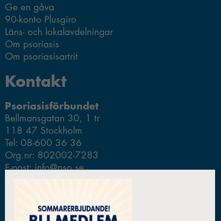
Ge en gåva
90-konto Plusgiro
Läns- och lokalavdelningar
Om psoriasis
Om psoriasisartrit
Kontakt
Psoriasisförbundet
Bellmansgatan 30, 1 tr
118 47 Stockholm
Tel: 08-600 36 36
Org.nr: 802002-7283
E-post: info@pso.se
Telefontider på förbundskansliet
Måndag - torsdag 09.00-15.00.
Fredagar 09.00-14.00.