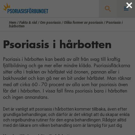
×
Hem
/
Fakta & råd
/
Om psoriasis
/
Olika former av psoriasis
/
Psoriasis i
Sök
hårbotten
Psoriasis i hårbotten
Psoriasis i hårbotten kan bestå av allt från svag till kraftig
fjällbildning och ge mer eller mindre klåda. Psoriasisfläckarna
sitter ofta i trakten av hårfästet vid öronen, pannan eller i
bakhuvudet och kan gå ner en bit under hårfästet. Man räknar
med att cirka 60 - 70 procent av alla som har psoriasis även
får det i hårbotten. I vissa fall finns psoriasis bara i hårbotten
och ingen annanstans.
Det är vanligt att psoriasis i hårbotten kommer tillbaka, även efter
grundliga behandlingar, och därför är det viktigt att du skapar enkla
och regelbundna rutiner för den egna behandlingen. Rådgör alltid
med din läkare om vilken behandling som är lämplig för just dig.