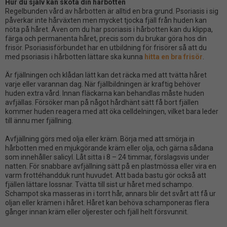
Hur du själv kan sköta din hårbotten
Regelbunden vård av hårbotten är alltid en bra grund. Psoriasis i sig
påverkar inte hårväxten men mycket tjocka fjäll från huden kan
nöta på håret. Även om du har psoriasis i hårbotten kan du klippa,
färga och permanenta håret, precis som du brukar göra hos din
frisör. Psoriasisförbundet har en utbildning för frisörer så att du
med psoriasis i hårbotten lättare ska kunna
hitta en bra frisör
.
Är fjällningen och klådan lätt kan det räcka med att tvätta håret
varje eller varannan dag. När fjällbildningen är kraftig behöver
huden extra vård. Innan fläckarna kan behandlas måste huden
avfjällas. Försöker man på något hårdhänt sätt få bort fjällen
kommer huden reagera med att öka celldelningen, vilket bara leder
till ännu mer fjällning.
Avfjällning görs med olja eller kräm. Börja med att smörja in
hårbotten med en mjukgörande kräm eller olja, och gärna sådana
som innehåller salicyl. Låt sitta i 8 – 24 timmar, förslagsvis under
natten. För snabbare avfjällning sätt på en plastmössa eller vira en
varm frottéhandduk runt huvudet. Att bada bastu gör också att
fjällen lättare lossnar. Tvätta till sist ur håret med schampo.
Schampot ska masseras in i torrt hår, annars blir det svårt att få ur
oljan eller krämen i håret. Håret kan behöva schamponeras flera
gånger innan kräm eller oljerester och fjäll helt försvunnit.