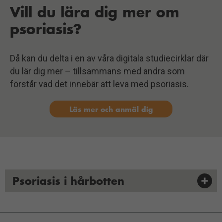
Vill du lära dig mer om
psoriasis?
Då kan du delta i en av våra digitala studiecirklar där
du lär dig mer – tillsammans med andra som
förstår vad det innebär att leva med psoriasis.
Läs mer och anmäl dig
Psoriasis i hårbotten
Besvärlig, konstant psoriasis i hårbotten – finns
det några smarta tips, utöver de vanliga? Finns