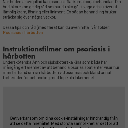
När huden är avfjällad kan psoriasisfläckarna börja behandlas. Din
hudläkare kan ge dig råd om hur du ska gå tillväga och skriver ut
lämplig kräm, lösning eller liniment. En sådan behandling brukar
sträcka sig över några veckor.
Dessa tips och råd (med flera) kan du även hitta i vår folder:
Psoriasis i hårbotten
Instruktionsfilmer om psoriasis i
hårbotten
Undersköterska Ann och sjuksköterska Kina som båda har
mångårig erfarenhet av att behandla psoriasispatienter visar hur
man tar hand om sin hårbotten vid psoriasis och bland annat
förbereder för behandling med topikala läkemedel.
Det verkar som om dina cookie-inställningar hindrar dig från
att se detta innehållet. Med största sannolikhet är det för att