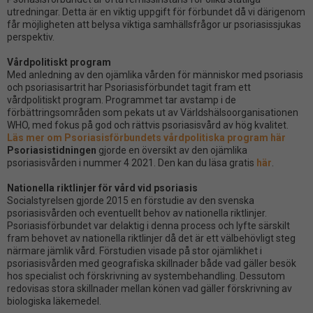
utredningar. Detta är en viktig uppgift för förbundet då vi därigenom
får möjligheten att belysa viktiga samhällsfrågor ur psoriasissjukas
perspektiv.
Vårdpolitiskt program
Med anledning av den ojämlika vården för människor med psoriasis
och psoriasisartrit har Psoriasisförbundet tagit fram ett
vårdpolitiskt program. Programmet tar avstamp i de
förbättringsområden som pekats ut av Världshälsoorganisationen
WHO, med fokus på god och rättvis psoriasisvård av hög kvalitet.
Läs mer om Psoriasisförbundets vårdpolitiska program här
Psoriasistidningen
gjorde en översikt av den ojämlika
psoriasisvården i nummer 4 2021. Den kan du läsa gratis
här
.
Nationella riktlinjer för vård vid psoriasis
Socialstyrelsen gjorde 2015 en förstudie av den svenska
psoriasisvården och eventuellt behov av nationella riktlinjer.
Psoriasisförbundet var delaktig i denna process och lyfte särskilt
fram behovet av nationella riktlinjer då det är ett välbehövligt steg
närmare jämlik vård. Förstudien visade på stor ojämlikhet i
psoriasisvården med geografiska skillnader både vad gäller besök
hos specialist och förskrivning av systembehandling. Dessutom
redovisas stora skillnader mellan könen vad gäller förskrivning av
biologiska läkemedel.