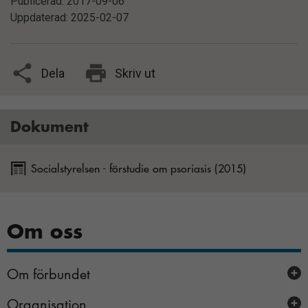
Publicerad: 2017-09-06
Uppdaterad: 2025-02-07
Dela
Skriv ut
Dokument
Socialstyrelsen - förstudie om psoriasis (2015)
Om oss
Om förbundet
Organisation
Arbeta hos oss