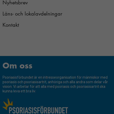
Statistik
Nyhetsbrev
Presskontakt
För att vi ska
Läns- och lokalavdelningar
kunna
förbättra
Kontakt
hemsidans
funktionalitet
och
uppbyggnad,
baserat på
hur
hemsidan
Om oss
används.
Psoriasisförbundet är en intresseorganisation för människor med
psoriasis och psoriasisartrit, anhöriga och alla andra som delar vår
Upplevelse
vision. Vi arbetar för att alla med psoriasis och psoriasisartrit ska
Du behöver
kunna leva ett bra liv.
dessa för att
ta del av allt
innehåll på
vår hemsida,