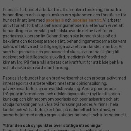
Psoriasisförbundet arbetar för att stimulera forskning, förbättra
behandlingen och skapa kunskap om sjukdomen och förståelse för
hur det är att leva med
psoriasis
och
psoriasisartrit.
Vi arbetar
aktivt för att förbättra behandlingsmetoderna, eftersom vi vet att
behandlingen är en viktig och tidskrävande del av livet för en
psoriasissjuk person liv. Behandlingen ska kunna skötas på ett
bekvämt och tidsbesparande sätt, behandlingsmetoderna ska vara
säkra, effektiva och lättillgängliga oavsett var i landet man bor. Vi
som har psoriasis och psoriasisartrit ska självklart ha tillgång till
adekvat och lättillgänglig sjukvård, medicinsk fotvård och
klimatvård. På flera håll arbetas det kraftfullt för att både behålla
och utveckla den vård man har idag.
Psoriasisförbundet har en bred verksamhet och arbetar aktivt med
intressepolitiskt arbete vilket innefattar opinionsbildning,
påverkansarbete, och omvärldsbevakning. Andra prioriterade
frågor är informations- och utbildningsinsatser i syfte att sprida
kunskap och kännedom om psoriasis och psoriasisartrit och att
stödja forskningen via våra två forskningsfonder. Vi finns i hela
landet och vårt arbete sker både på nationell och lokal nivå, vi
samarbetar med andra organisationer nationellt och internationellt.
Yttranden och synpunkter över statliga utredningar
Psoriasisförbundet är ofta remissinstans för olika statliga