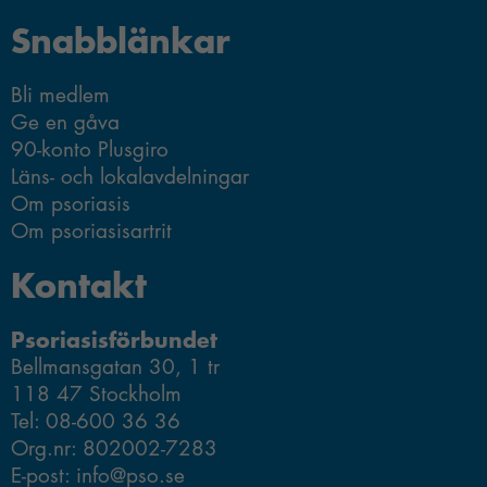
som tillgång
Snabblänkar
till kartor och
vissa sidor.
Bli medlem
Om du nekar
Ge en gåva
de här
90-konto Plusgiro
kakorna
Läns- och lokalavdelningar
kommer viss
funktionalitet
Om psoriasis
att försvinna
Om psoriasisartrit
från
hemsidan.
Kontakt
Psoriasisförbundet
Marknadsföring
Bellmansgatan 30, 1 tr
Genom att dela
118 47 Stockholm
med dig av dina
Tel: 08-600 36 36
intressen och ditt
Org.nr: 802002-7283
beteende när du
E-post: info@pso.se
surfar ökar du