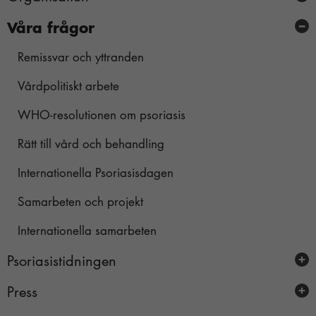
Våra frågor
Valberedningen
Medicinska och vetenskapliga rådet
Remissvar och yttranden
Vårdpolitiskt arbete
WHO-resolutionen om psoriasis
Nödvändiga
Dessa kakor
Rätt till vård och behandling
går inte att
Internationella Psoriasisdagen
välja bort.
De behövs
Samarbeten och projekt
för att
hemsidan
Internationella samarbeten
över huvud
taget ska
Psoriasistidningen
fungera.
Press
Prenumerera på Psoriasistidningen