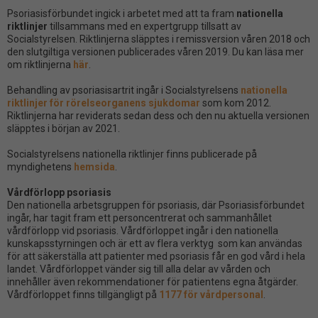
Psoriasisförbundet ingick i arbetet med att ta fram
nationella
riktlinjer
tillsammans med en expertgrupp tillsatt av
Socialstyrelsen. Riktlinjerna släpptes i remissversion våren 2018 och
den slutgiltiga versionen publicerades våren 2019. Du kan läsa mer
om riktlinjerna
här
.
Behandling av psoriasisartrit ingår i Socialstyrelsens
nationella
riktlinjer för rörelseorganens sjukdomar
som kom 2012.
Riktlinjerna har reviderats sedan dess och den nu aktuella versionen
släpptes i början av 2021.
Socialstyrelsens nationella riktlinjer finns publicerade på
myndighetens
hemsida
.
Vårdförlopp psoriasis
Den nationella arbetsgruppen för psoriasis, där Psoriasisförbundet
ingår, har tagit fram ett personcentrerat och sammanhållet
vårdförlopp vid psoriasis. Vårdförloppet ingår i den nationella
kunskapsstyrningen och är ett av flera verktyg som kan användas
för att säkerställa att patienter med psoriasis får en god vård i hela
landet. Vårdförloppet vänder sig till alla delar av vården och
innehåller även rekommendationer för patientens egna åtgärder.
Vårdförloppet finns tillgängligt på
1177 för vårdpersonal
.