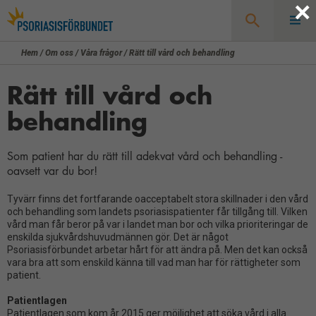
×
Hem
/
Om oss
/
Våra frågor
/
Rätt till vård och behandling
Sök
Rätt till vård och
behandling
Som patient har du rätt till adekvat vård och behandling -
oavsett var du bor!
Tyvärr finns det fortfarande oacceptabelt stora skillnader i den vård
och behandling som landets psoriasispatienter får tillgång till. Vilken
vård man får beror på var i landet man bor och vilka prioriteringar de
enskilda sjukvårdshuvudmännen gör. Det är något
Psoriasisförbundet arbetar hårt för att ändra på. Men det kan också
vara bra att som enskild känna till vad man har för rättigheter som
patient.
Patientlagen
Patientlagen som kom år 2015 ger möjlighet att söka vård i alla