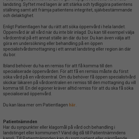
landsting. Syftet med lagen är att stärka och tydliggöra patientens
ställning samt att främja patientens integritet, självbestämmande
och delaktighet.
Enligt Patientlagen har du rätt att söka öppenvård i hela landet.
Öppenvård är all vård när du inte blir inlagd. Du kan till exempel välja
vårdcentral på ett annat ställe än där du bor. Du kan även välja att
göra en undersökning eller behandling på en öppen
specialistvårdsmottagning i ett annat landsting eller region än där
du bor.
Ibland behöver du ha en remiss för att få komma till den
specialiserade öppenvården. För att få en remiss måste du först
söka vård på en vårdcentral. Om du behöver få öppen specialistvård
skickar läkaren på vårdcentralen en remiss till den mottagning du vill
komma till. En del egioner kräver alltid remiss för att du ska få söka
specialiserad öppenvård.
Du kan läsa mer om Patientlagen
här
.
Patientnämnden
Har du synpunkter eller klagomål på vård och behandling i
landstinget eller kommunen? Vänd dig då till Patientnämndens
kansli. Till Patientnämnden kan du som patient eller närstående