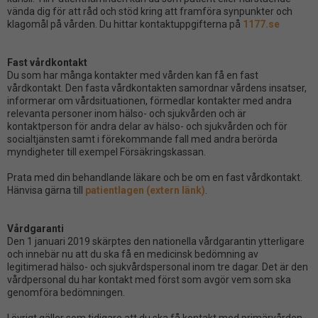
vända dig för att råd och stöd kring att framföra synpunkter och
klagomål på vården. Du hittar kontaktuppgifterna på
1177.se
Fast vårdkontakt
Du som har många kontakter med vården kan få en fast
vårdkontakt. Den fasta vårdkontakten samordnar vårdens insatser,
informerar om vårdsituationen, förmedlar kontakter med andra
relevanta personer inom hälso- och sjukvården och är
kontaktperson för andra delar av hälso- och sjukvården och för
socialtjänsten samt i förekommande fall med andra berörda
myndigheter till exempel Försäkringskassan.
Prata med din behandlande läkare och be om en fast vårdkontakt.
Hänvisa gärna till
patientlagen (extern länk)
.
Vårdgaranti
Den 1 januari 2019 skärptes den nationella vårdgarantin ytterligare
och innebär nu att du ska få en medicinsk bedömning av
legitimerad hälso- och sjukvårdspersonal inom tre dagar. Det är den
vårdpersonal du har kontakt med först som avgör vem som ska
genomföra bedömningen.