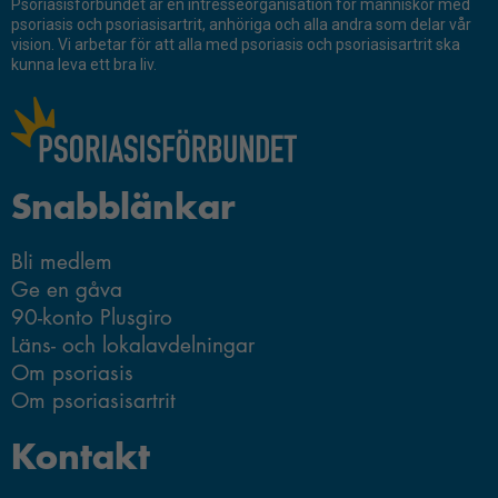
dessa för att
Psoriasisförbundet är en intresseorganisation för människor med
psoriasis och psoriasisartrit, anhöriga och alla andra som delar vår
ta del av allt
vision. Vi arbetar för att alla med psoriasis och psoriasisartrit ska
innehåll på
kunna leva ett bra liv.
vår hemsida,
som tillgång
till kartor och
vissa sidor.
Om du nekar
Snabblänkar
de här
kakorna
Bli medlem
kommer viss
funktionalitet
Ge en gåva
att försvinna
90-konto Plusgiro
från
Läns- och lokalavdelningar
hemsidan.
Om psoriasis
Om psoriasisartrit
Marknadsföring
Kontakt
Genom att dela
med dig av dina