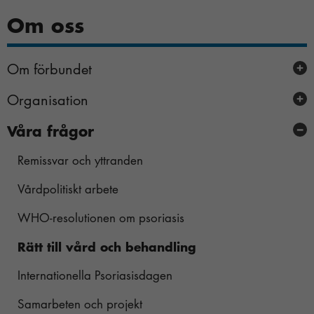
Om oss
Om förbundet
Organisation
Arbeta hos oss
Våra frågor
Valberedningen
Medicinska och vetenskapliga rådet
Remissvar och yttranden
Nödvändiga
Vårdpolitiskt arbete
Dessa kakor
går inte att
WHO-resolutionen om psoriasis
välja bort.
De behövs
Rätt till vård och behandling
för att
hemsidan
Internationella Psoriasisdagen
över huvud
Samarbeten och projekt
taget ska