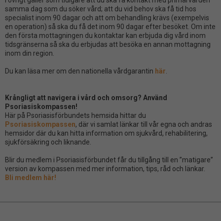
I övrigt gäller som tidigare att du ska få kontakt med primärvården
samma dag som du söker vård; att du vid behov ska få tid hos
specialist inom 90 dagar och att om behandling krävs (exempelvis
en operation) så ska du få det inom 90 dagar efter besöket. Om inte
den första mottagningen du kontaktar kan erbjuda dig vård inom
tidsgränserna så ska du erbjudas att besöka en annan mottagning
inom din region.
Du kan läsa mer om den nationella vårdgarantin
här
.
Krångligt att navigera i vård och omsorg? Använd
Psoriasiskompassen!
Här på Psoriasisförbundets hemsida hittar du
Psoriasiskompassen
, där vi samlat länkar till vår egna och andras
hemsidor där du kan hitta information om sjukvård, rehabilitering,
sjukförsäkring och liknande.
Blir du medlem i Psoriasisförbundet får du tillgång till en ”matigare”
version av kompassen med mer information, tips, råd och länkar.
Bli medlem här!