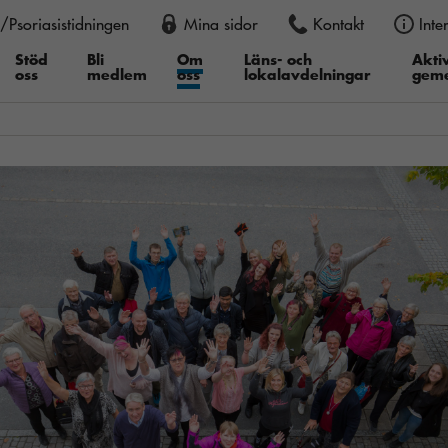
/Psoriasistidningen
Mina sidor
Kontakt
Inte
an också justera storleken permanent i din webbläsare, genom att
er du därefter ”Textstorlek”, i Google Chrome ”Zooma in” eller ”Z
Stöd
Bli
Om
Läns- och
Aktiv
oss
medlem
oss
lokalavdelningar
gem