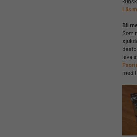
kunsk
Läs m
Bli m
Som m
sjukd
desto 
leva e
Psori
med f