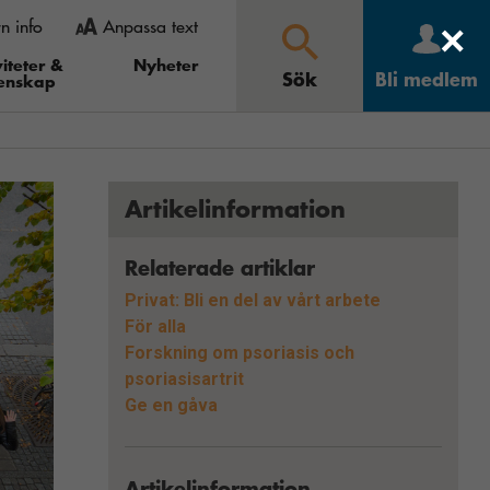
rn info
Anpassa text
×
 gå in under
ooma ut” och i Opera
iteter &
Nyheter
Sök
Bli medlem
enskap
Större
Mindre
Återställ
Sök
Artikelinformation
Relaterade artiklar
Privat: Bli en del av vårt arbete
För alla
Forskning om psoriasis och
psoriasisartrit
Ge en gåva
Artikelinformation