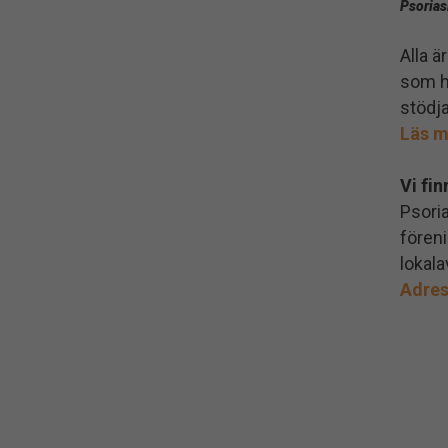
Psorias
Alla 
som ha
stödja
Läs m
Vi fin
Psori
föreni
lokala
Adres