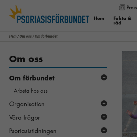
Press
Använd knapparna för att ändra textstorleken på sidan. Du k
menyalternativet ”Visa”. I Internet Explorer och Firefox välj
Hem
Fakta &
råd
”Zoomfaktor”.
Hem
/
Om oss
/
Om förbundet
Om oss
Om förbundet
Arbeta hos oss
Organisation
Våra frågor
Valberedningen
Medicinska och vetenskapliga rådet
Psoriasistidningen
Remissvar och yttranden