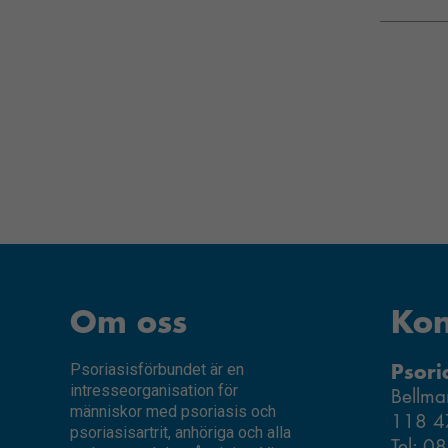
Om oss
Kon
Psori
Psoriasisförbundet är en
intresseorganisation för
Bellma
människor med psoriasis och
118 4
psoriasisartrit, anhöriga och alla
Tel: 0