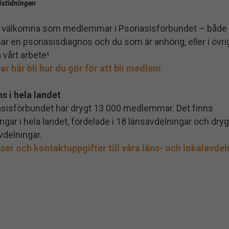
istidningen
är välkomna som medlemmar i Psoriasisförbundet – både
r en psoriasisdiagnos och du som är anhörig, eller i övrigt
 vårt arbete!
er här bli hur du gör för att bli medlem
ns i hela landet
asisförbundet har drygt 13 000 medlemmar. Det finns
ngar i hela landet, fördelade i 18 länsavdelningar och dryg
vdelningar.
ser och kontaktuppgifter till våra läns- och lokalavdel
Nödvändiga
Dessa kakor