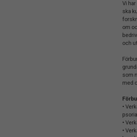
Vi har
ska ku
forsk
om oc
bedri
och ut
Förbun
grund
som m
med 
Förbu
• Verk
psoria
• Verk
• Verk