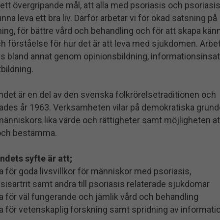
 ett övergripande mål, att alla med psoriasis och psoriasis
nna leva ett bra liv. Därför arbetar vi för ökad satsning på
ning, för bättre vård och behandling och för att skapa k
h förståelse för hur det är att leva med sjukdomen. Arbe
vs bland annat genom opinionsbildning, informationsinsa
bildning.
det är en del av den svenska folkrörelsetraditionen och
ades år 1963. Verksamheten vilar på demokratiska grund
änniskors lika värde och rättigheter samt möjligheten at
och bestämma.
ndets syfte är att;
a för goda livsvillkor för människor med psoriasis,
sisartrit samt andra till psoriasis relaterade sjukdomar
a för väl fungerande och jämlik vård och behandling
a för vetenskaplig forskning samt spridning av informati