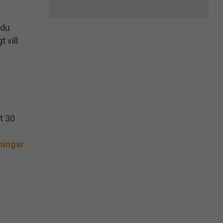
 du
 vill
t 30
ningar