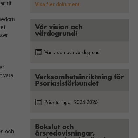
artrit
Psoriasisförbundets policy för att
Visa fler dokument
motverka oegentligheter
ännedom
Vår vision och
tet
värdegrund!
tser
Vår vision och värdegrund
er
t vara
Verksamhetsinriktning för
Psoriasisförbundet
Prioriteringar 2024-2026
Bokslut och
on och
årsredovisningar,