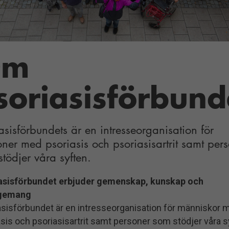
Om
soriasisförbund
asisförbundets är en intresseorganisation för
ner med psoriasis och psoriasisartrit samt per
tödjer våra syften.
asisförbundet erbjuder gemenskap, kunskap och
gemang
asisförbundet är en intresseorganisation för människor 
sis och psoriasisartrit samt personer som stödjer våra s