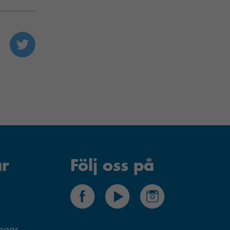
r
Följ oss på
ingar