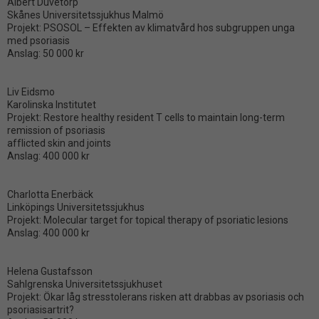
Albert Duvetorp
Skånes Universitetssjukhus Malmö
Projekt: PSOSOL – Effekten av klimatvård hos subgruppen unga
med psoriasis
Anslag: 50 000 kr
Liv Eidsmo
Karolinska Institutet
Projekt: Restore healthy resident T cells to maintain long-term
remission of psoriasis
afflicted skin and joints
Anslag: 400 000 kr
Charlotta Enerbäck
Linköpings Universitetssjukhus
Projekt: Molecular target for topical therapy of psoriatic lesions
Anslag: 400 000 kr
Helena Gustafsson
Sahlgrenska Universitetssjukhuset
Projekt: Ökar låg stresstolerans risken att drabbas av psoriasis och
psoriasisartrit?