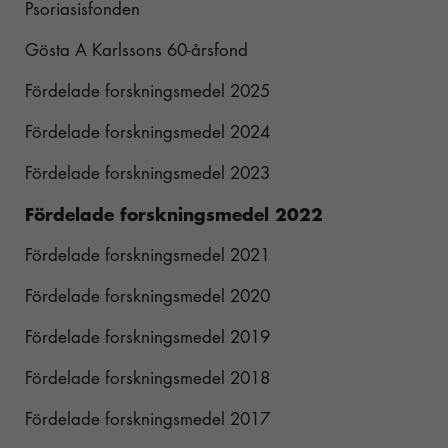
Psoriasis och stress
Att ha hälsa – definitioner
Psoriasisfonden
Yoga
hemsidan
Arv och miljö
över huvud
Psoriasis och sömn
Dimensioner av hälsa
Vad är stress?
Gösta A Karlssons 60-årsfond
Pilates
taget ska
På andra språk
Psoriasis och rökning
KASAM – Känsla av sammanhang
Stress – vad händer i kroppen?
fungera.
Styrketräning med gummiband
Fördelade forskningsmedel 2025
Psoriasis och alkohol
Stresshantering
Fördelade forskningsmedel 2024
Statistik
Motion
Fördelade forskningsmedel 2023
För att vi ska
Olika typer av träning
kunna
Fördelade forskningsmedel 2022
förbättra
Uppmjukningsövningar
hemsidans
Fördelade forskningsmedel 2021
funktionalitet
Yoga
Fördelade forskningsmedel 2020
och
uppbyggnad,
Pilates
Fördelade forskningsmedel 2019
baserat på
Styrketräning med gummiband
hur
Fördelade forskningsmedel 2018
hemsidan
används.
Fördelade forskningsmedel 2017