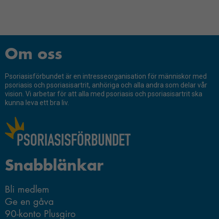
Man måste vara stark
Marknadsföring
Forskning
Certifierade frisörer
Genom att dela
Livsstil och psoriasis
med dig av dina
intressen och ditt
Om oss
beteende när du
surfar ökar du
Psoriasisförbundet är en intresseorganisation för människor med
chansen att få se
psoriasis och psoriasisartrit, anhöriga och alla andra som delar vår
personligt
vision. Vi arbetar för att alla med psoriasis och psoriasisartrit ska
anpassat innehåll
kunna leva ett bra liv.
och erbjudanden.
Snabblänkar
Bli medlem
Ge en gåva
90-konto Plusgiro