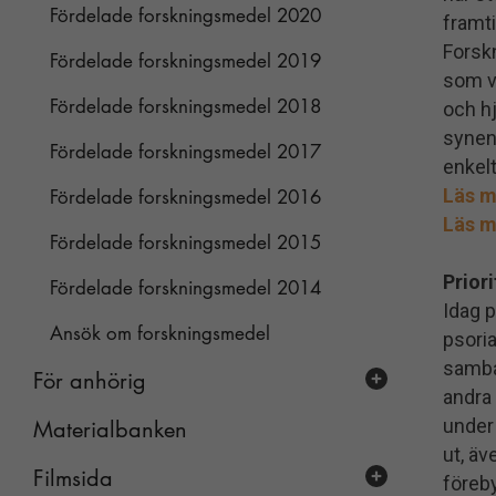
Uppmjukningsövningar
Fördelade forskningsmedel 2020
framt
Yoga
Forsk
Fördelade forskningsmedel 2019
som va
Pilates
Fördelade forskningsmedel 2018
och h
Styrketräning med gummiband
synen
Fördelade forskningsmedel 2017
enkelt
Läs m
Fördelade forskningsmedel 2016
Läs m
Fördelade forskningsmedel 2015
Prior
Fördelade forskningsmedel 2014
Idag 
Ansök om forskningsmedel
psoria
samban
För anhörig
andra 
under
Materialbanken
Anhöriga berättar
ut, äv
Stöd för föräldrar
Det är svårt att se mamma ha ont
Filmsida
föreb