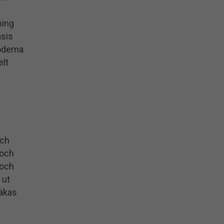
ning
asis
oderna
lt
och
 och
 och
 ut
läkas