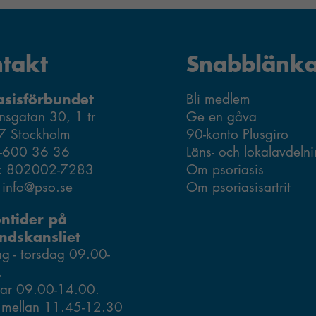
funktionalitet
och
uppbyggnad,
takt
Snabblänka
baserat på
hur
hemsidan
asisförbundet
Bli medlem
används.
nsgatan 30, 1 tr
Ge en gåva
7 Stockholm
90-konto Plusgiro
8-600 36 36
Läns- och lokalavdeln
Upplevelse
r: 802002-7283
Om psoriasis
Du behöver
: info@pso.se
Om psoriasisartrit
dessa för att
ta del av allt
ontider på
innehåll på
ndskansliet
vår hemsida,
 - torsdag 09.00-
som tillgång
.
till kartor och
ar 09.00-14.00.
vissa sidor.
 mellan 11.45-12.30
Om du nekar