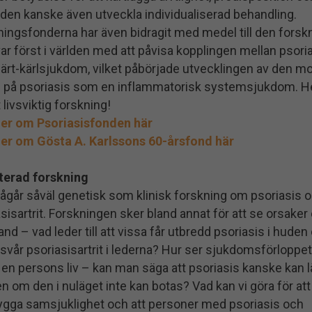
iden kanske även utveckla individualiserad behandling.
ningsfonderna har även bidragit med medel till den forsk
r först i världen med att påvisa kopplingen mellan psori
järt-kärlsjukdom, vilket påbörjade utvecklingen av den m
 på psoriasis som en inflammatorisk systemsjukdom. He
 livsviktig forskning!
er om Psoriasisfonden här
er om Gösta A. Karlssons 60-årsfond här
iterad forskning
pågår såväl genetisk som klinisk forskning om psoriasis 
sisartrit. Forskningen sker bland annat för att se orsaker
d – vad leder till att vissa får utbredd psoriasis i huden
svår psoriasisartrit i lederna? Hur ser sjukdomsförloppet
 en persons liv – kan man säga att psoriasis kanske kan 
en om den i nuläget inte kan botas? Vad kan vi göra för att
ygga samsjuklighet och att personer med psoriasis och