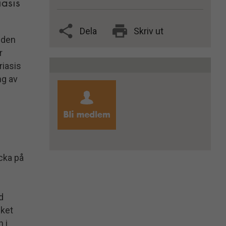
iasis
Dela
Skriv ut
nden
r
riasis
ng av
cka på
d
lket
h i