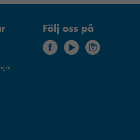
r
Följ oss på
ingar