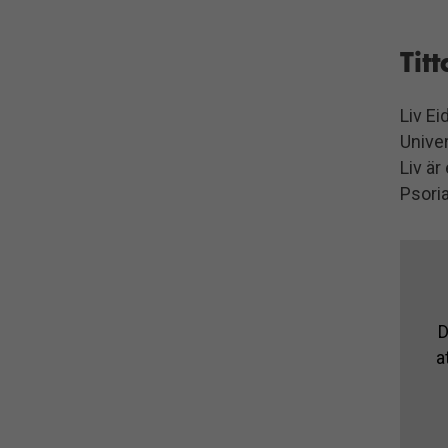
Tit
Liv Ei
Univer
Liv är
Psori
D
a