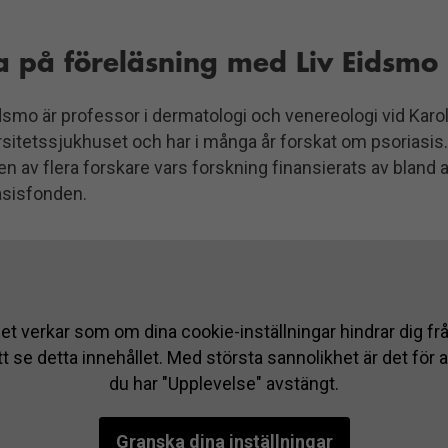
ta på föreläsning med Liv Eidsmo
dsmo är professor i dermatologi och venereologi vid Karo
sitetssjukhuset och har i många år forskat om psoriasis.
 en av flera forskare vars forskning finansierats av bland 
asisfonden.
et verkar som om dina cookie-inställningar hindrar dig fr
tt se detta innehållet. Med största sannolikhet är det för a
du har "Upplevelse" avstängt.
Granska dina inställningar