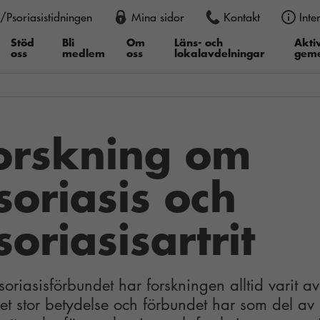
/Psoriasistidningen
Mina sidor
Kontakt
Inte
an också justera storleken permanent i din webbläsare, genom att
er du därefter ”Textstorlek”, i Google Chrome ”Zooma in” eller ”Z
Stöd
Bli
Om
Läns- och
Aktiv
oss
medlem
oss
lokalavdelningar
gem
orskning om
soriasis och
soriasisartrit
soriasisförbundet har forskningen alltid varit av
t stor betydelse och förbundet har som del av s