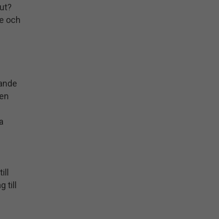
 ut?
ge och
dande
ren
a
ill
 till