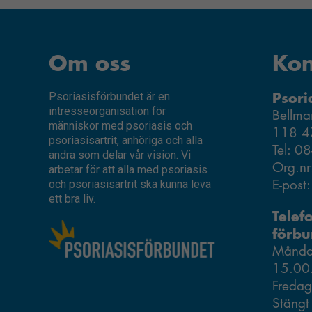
Om oss
Kon
Psori
Psoriasisförbundet är en
intresseorganisation för
Bellma
människor med psoriasis och
118 4
psoriasisartrit, anhöriga och alla
Tel: 0
andra som delar vår vision. Vi
Org.n
arbetar för att alla med psoriasis
E-post
och psoriasisartrit ska kunna leva
ett bra liv.
Telef
förbu
Måndag
15.00
Fredag
Stängt