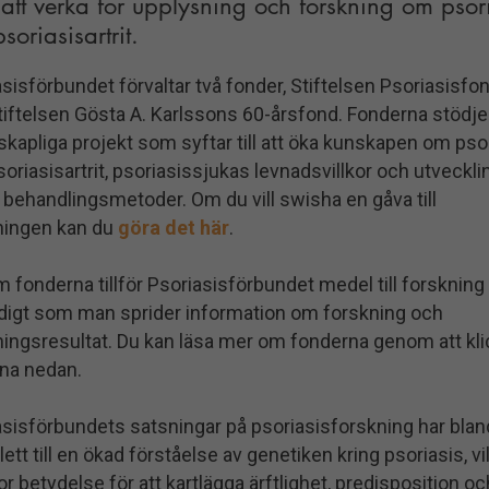
 att verka för upplysning och forskning om psor
soriasisartrit.
sisförbundet förvaltar två fonder, Stiftelsen Psoriasisfo
tiftelsen Gösta A. Karlssons 60-årsfond. Fonderna stödje
kapliga projekt som syftar till att öka kunskapen om pso
oriasisartrit, psoriasissjukas levnadsvillkor och utveckli
 behandlingsmetoder. Om du vill swisha en gåva till
ningen kan du
göra det här
.
fonderna tillför Psoriasisförbundet medel till forskning
digt som man sprider information om forskning och
ningsresultat. Du kan läsa mer om fonderna genom att kli
rna nedan.
asisförbundets satsningar på psoriasisforskning har blan
lett till en ökad förståelse av genetiken kring psoriasis, vi
or betydelse för att kartlägga ärftlighet, predisposition oc