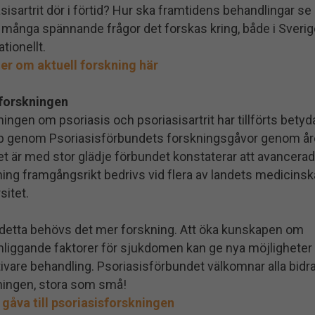
sisartrit dör i förtid? Hur ska framtidens behandlingar se
r många spännande frågor det forskas kring, både i Sveri
ationellt.
er om aktuell forskning här
forskningen
ingen om psoriasis och psoriasisartrit har tillförts bety
p genom Psoriasisförbundets forskningsgåvor genom å
t är med stor glädje förbundet konstaterar att avancerad
ing framgångsrikt bedrivs vid flera av landets medicinsk
sitet.
 detta behövs det mer forskning. Att öka kunskapen om
liggande faktorer för sjukdomen kan ge nya möjligheter t
ivare behandling. Psoriasisförbundet välkomnar alla bidrag
ningen, stora som små!
 gåva till psoriasisforskningen