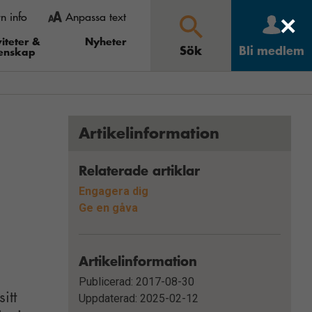
rn info
Anpassa text
×
 gå in under
ooma ut” och i Opera
iteter &
Nyheter
Sök
Bli medlem
enskap
Större
Mindre
Återställ
Sök
Artikelinformation
Relaterade artiklar
Engagera dig
Ge en gåva
Artikelinformation
Publicerad: 2017-08-30
itt
Uppdaterad: 2025-02-12