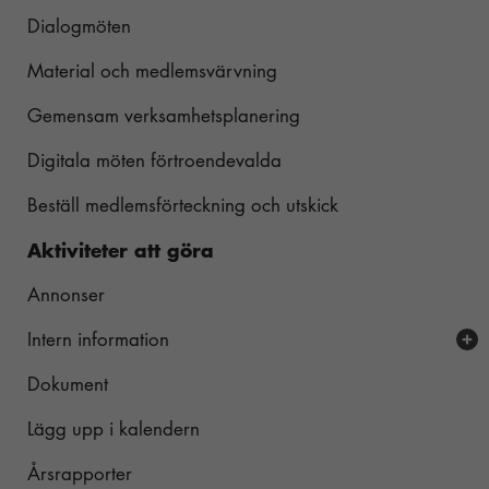
Tipsa om vårt medlemskap
Dialogmöten
Material och medlemsvärvning
Gemensam verksamhetsplanering
Digitala möten förtroendevalda
Beställ medlemsförteckning och utskick
Aktiviteter att göra
Annonser
Intern information
Dokument
Framtid-Psoriasisförbundet
Riksstämma 2026
Avdelningarnas synpunkter
Lägg upp i kalendern
Riksstämma 2023
Föredragningslista och handlingar
Årsrapporter