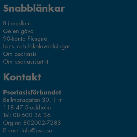
Statistik
Snabblänkar
För att vi ska
kunna
förbättra
Bli medlem
hemsidans
Ge en gåva
funktionalitet
90-konto Plusgiro
och
Läns- och lokalavdelningar
uppbyggnad,
Om psoriasis
baserat på
Om psoriasisartrit
hur
hemsidan
Kontakt
används.
Psoriasisförbundet
Bellmansgatan 30, 1 tr
Upplevelse
118 47 Stockholm
Du behöver
dessa för att
Tel: 08-600 36 36
ta del av allt
Org.nr: 802002-7283
innehåll på
E-post: info@pso.se
vår hemsida,