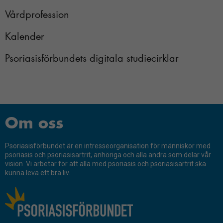
Handlingar
Vårdprofession
Protokoll och dokument
Kalender
Psoriasisförbundets digitala studiecirklar
Nödvändiga
Dessa kakor
går inte att
Om oss
välja bort.
De behövs
för att
Psoriasisförbundet är en intresseorganisation för människor med
hemsidan
psoriasis och psoriasisartrit, anhöriga och alla andra som delar vår
vision. Vi arbetar för att alla med psoriasis och psoriasisartrit ska
över huvud
kunna leva ett bra liv.
taget ska
fungera.