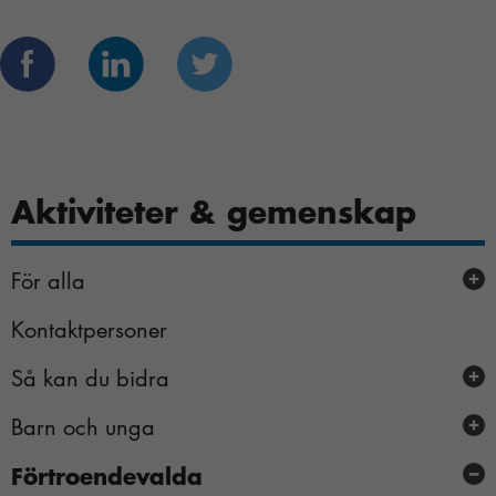
Aktiviteter & gemenskap
För alla
Kontaktpersoner
Webinar om vårdförlopp psoriasis 27 maj
Psoriasisförbundets digitala studiecirklar
Så kan du bidra
Nya medlemmar och nyfikna
Barn och unga
Ge visitkort till en frisör
Dela en personlig berättelse
Förtroendevalda
Närstående till barn och unga