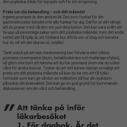
den psykiska, både för sig själv och för sin omgivning.
Prata om din behandling – och ditt mående!
Ingens psoriasis är den andres lik. Det som funkat för din
gammelmoster kanske inte alls funkar för dig. Därför är det viktigt
att du pratar med vården om just dina behov. Det kan vara svårt att
ta upp så personliga saker som ditt psykiska mående, men det enda
sättet att få hjälp är att förklara hur ditt liv ser ut idag och berätta
hur du vill att det ska se ut, i stället.
Tänk också på att viss medicinering kan förvärra eller utlösa
psoriasis (exempelvis litium, betablockerare och malariaprofylax),
så glöm inte bort att nämna att du har psoriasis även när du söker
vård för andra besvär. Tycker du att det känns nästan omöjligt att
prata om ditt psykiska mående så kan du be om att få fylla i
formulär som kan ge vården en indikation på hur din sjukdom
påverkar din livskvalitet. Det kan ge en god grund för kommande
diskussioner om din vård och behandling.
Att tänka på inför
läkarbesöket
1. För dagbok. Är det