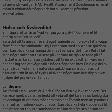
man har mycket psoriasis i huden utöver ledbesvären, men annars
så används vanligen HAQ, Health Assessment Questionnaire, för att
mäta funktionsförmågan och hur sjukdomen påverkar
livskvaliteten.
Hälsa och livskvalitet
En fråga vi ofta får är ”vad kan jag göra själv?”. Och svaret blir i
princip alltid: ”en hel del!”.
Bara det att ta ansvar för sitt eget mående och försöka hitta vägar
framåt är ofta stärkande i sig. Lever man med en kronisk sjukdom
som kan påverka så många delar av livet så är det inte alltid så lätt.
Men några saker att fokusera på kan vara att själv ta reda på så
mycket man kan om sin sjukdom, att ta en aktiv roll i sin vård och
behandling och att våga ställa både frågor och krav. En viktig del av
egenvården vid inflammatoriska sjukdomar som psoriasis och
psoriasisartrit är också fysisk aktivitet, något som bevisligen även
hjälper det psykiska måendet.
Lär dig mer
Att förstå sin sjukdom är A och O för att lära sig leva med den. Det
kan exempelvis vara trösterikt att veta att det kan finnas biologiska
anledningar till att man mår som man gör. Förstår man att psoriasis
är en inflammatorisk sjukdom som kan påverka hela kroppen så blir
det lättare att förklara sambandet mellan den fysiska hälsan och