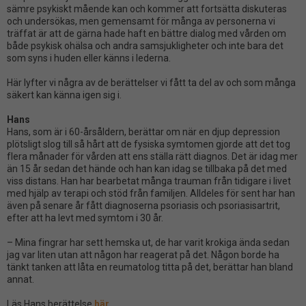
sämre psykiskt mående kan och kommer att fortsätta diskuteras
och undersökas, men gemensamt för många av personerna vi
träffat är att de gärna hade haft en bättre dialog med vården om
både psykisk ohälsa och andra samsjukligheter och inte bara det
som syns i huden eller känns i lederna.
Här lyfter vi några av de berättelser vi fått ta del av och som många
säkert kan känna igen sig i.
Hans
Hans, som är i 60-årsåldern, berättar om när en djup depression
plötsligt slog till så hårt att de fysiska symtomen gjorde att det tog
flera månader för vården att ens ställa rätt diagnos. Det är idag mer
än 15 år sedan det hände och han kan idag se tillbaka på det med
viss distans. Han har bearbetat många trauman från tidigare i livet
med hjälp av terapi och stöd från familjen. Alldeles för sent har han
även på senare år fått diagnoserna psoriasis och psoriasisartrit,
efter att ha levt med symtom i 30 år.
– Mina fingrar har sett hemska ut, de har varit krokiga ända sedan
jag var liten utan att någon har reagerat på det. Någon borde ha
tänkt tanken att låta en reumatolog titta på det, berättar han bland
annat.
Läs Hans berättelse
här
.