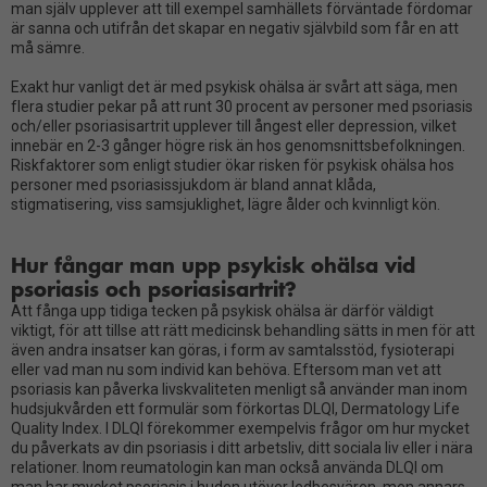
man själv upplever att till exempel samhällets förväntade fördomar
är sanna och utifrån det skapar en negativ självbild som får en att
må sämre.
Exakt hur vanligt det är med psykisk ohälsa är svårt att säga, men
flera studier pekar på att runt 30 procent av personer med psoriasis
och/eller psoriasisartrit upplever till ångest eller depression, vilket
innebär en 2-3 gånger högre risk än hos genomsnittsbefolkningen.
Riskfaktorer som enligt studier ökar risken för psykisk ohälsa hos
personer med psoriasissjukdom är bland annat klåda,
stigmatisering, viss samsjuklighet, lägre ålder och kvinnligt kön.
Hur fångar man upp psykisk ohälsa vid
psoriasis och psoriasisartrit?
Att fånga upp tidiga tecken på psykisk ohälsa är därför väldigt
viktigt, för att tillse att rätt medicinsk behandling sätts in men för att
även andra insatser kan göras, i form av samtalsstöd, fysioterapi
eller vad man nu som individ kan behöva. Eftersom man vet att
psoriasis kan påverka livskvaliteten menligt så använder man inom
hudsjukvården ett formulär som förkortas DLQI, Dermatology Life
Quality Index. I DLQI förekommer exempelvis frågor om hur mycket
du påverkats av din psoriasis i ditt arbetsliv, ditt sociala liv eller i nära
relationer. Inom reumatologin kan man också använda DLQI om