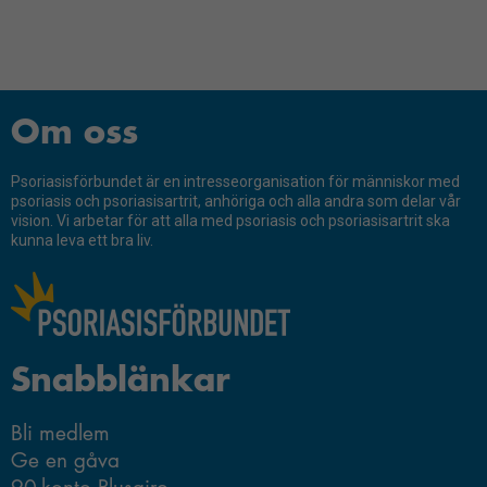
Ge visitkort till en frisör
Man måste vara stark
Fördelade forskningsmedel 2022
Forskning
Certifierade frisörer
Fördelade forskningsmedel 2021
Livsstil och psoriasis
Fördelade forskningsmedel 2020
Om oss
Fördelade forskningsmedel 2019
Psoriasisförbundet är en intresseorganisation för människor med
psoriasis och psoriasisartrit, anhöriga och alla andra som delar vår
Fördelade forskningsmedel 2018
vision. Vi arbetar för att alla med psoriasis och psoriasisartrit ska
kunna leva ett bra liv.
Fördelade forskningsmedel 2017
Fördelade forskningsmedel 2016
Fördelade forskningsmedel 2015
Snabblänkar
Fördelade forskningsmedel 2014
Ansök om forskningsmedel
Bli medlem
Ge en gåva