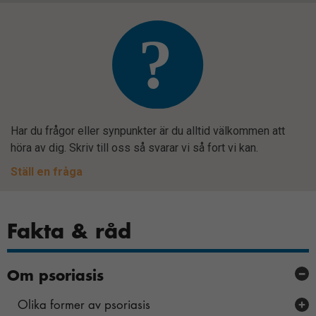
vissa sidor.
Om du nekar
de här
kakorna
kommer viss
funktionalitet
att försvinna
från
hemsidan.
Har du frågor eller synpunkter är du alltid välkommen att
höra av dig. Skriv till oss så svarar vi så fort vi kan.
Ställ en fråga
Marknadsföring
Genom att dela
med dig av dina
Fakta & råd
intressen och ditt
beteende när du
surfar ökar du
Om psoriasis
chansen att få se
personligt
Olika former av psoriasis
anpassat innehåll