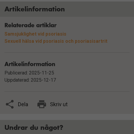
förbättra
Artikelinformation
hemsidans
funktionalitet
och
Relaterade artiklar
uppbyggnad,
Samsjuklighet vid psoriasis
baserat på
Sexuell hälsa vid psoriasis och psoriasisartrit
hur
hemsidan
används.
Artikelinformation
Publicerad: 2025-11-25
Upplevelse
Uppdaterad: 2025-12-17
Du behöver
dessa för att
ta del av allt
Dela
Skriv ut
innehåll på
vår hemsida,
som tillgång
Undrar du något?
till kartor och