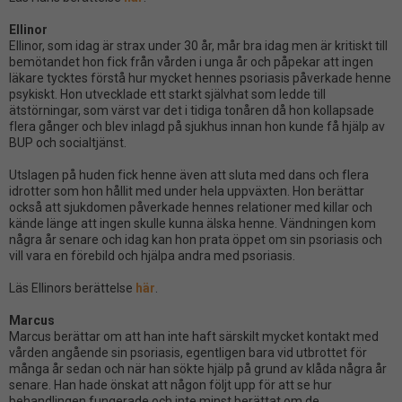
Ellinor
Ellinor, som idag är strax under 30 år, mår bra idag men är kritiskt till
bemötandet hon fick från vården i unga år och påpekar att ingen
läkare tycktes förstå hur mycket hennes psoriasis påverkade henne
psykiskt. Hon utvecklade ett starkt självhat som ledde till
ätstörningar, som värst var det i tidiga tonåren då hon kollapsade
flera gånger och blev inlagd på sjukhus innan hon kunde få hjälp av
BUP och socialtjänst.
Utslagen på huden fick henne även att sluta med dans och flera
idrotter som hon hållit med under hela uppväxten. Hon berättar
också att sjukdomen påverkade hennes relationer med killar och
kände länge att ingen skulle kunna älska henne. Vändningen kom
några år senare och idag kan hon prata öppet om sin psoriasis och
vill vara en förebild och hjälpa andra med psoriasis.
Läs Ellinors berättelse
här
.
Marcus
Marcus berättar om att han inte haft särskilt mycket kontakt med
vården angående sin psoriasis, egentligen bara vid utbrottet för
många år sedan och när han sökte hjälp på grund av klåda några år
senare. Han hade önskat att någon följt upp för att se hur
behandlingen fungerade och inte minst berättat om de