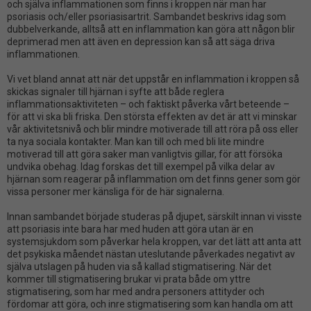
och själva inflammationen som finns i kroppen när man har
psoriasis och/eller psoriasisartrit. Sambandet beskrivs idag som
dubbelverkande, alltså att en inflammation kan göra att någon blir
deprimerad men att även en depression kan så att säga driva
inflammationen.
Vi vet bland annat att när det uppstår en inflammation i kroppen så
skickas signaler till hjärnan i syfte att både reglera
inflammationsaktiviteten – och faktiskt påverka vårt beteende –
för att vi ska bli friska. Den största effekten av det är att vi minskar
vår aktivitetsnivå och blir mindre motiverade till att röra på oss eller
ta nya sociala kontakter. Man kan till och med bli lite mindre
motiverad till att göra saker man vanligtvis gillar, för att försöka
undvika obehag. Idag forskas det till exempel på vilka delar av
hjärnan som reagerar på inflammation om det finns gener som gör
vissa personer mer känsliga för de här signalerna.
Innan sambandet började studeras på djupet, särskilt innan vi visste
att psoriasis inte bara har med huden att göra utan är en
systemsjukdom som påverkar hela kroppen, var det lätt att anta att
det psykiska måendet nästan uteslutande påverkades negativt av
själva utslagen på huden via så kallad stigmatisering. När det
kommer till stigmatisering brukar vi prata både om yttre
stigmatisering, som har med andra personers attityder och
fördomar att göra, och inre stigmatisering som kan handla om att