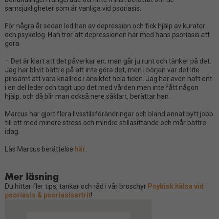
samsjukligheter som är vanliga vid psoriasis.
För några år sedan led han av depression och fick hjälp av kurator
och psykolog. Han tror att depressionen har med hans psoriasis att
göra.
– Det är klart att det påverkar en, man går ju runt och tänker på det.
Jag har blivit bättre på att inte göra det, men i början var det lite
pinsamt att vara knallröd i ansiktet hela tiden. Jag har även haft ont
i en del leder och tagit upp det med vården men inte fått någon
hjälp, och då blir man också nere såklart, berättar han.
Marcus har gjort flera livsstilsförändringar och bland annat bytt jobb
till ett med mindre stress och mindre stillasittande och mår bättre
idag.
Läs Marcus berättelse
här
.
Mer läsning
Du hittar fler tips, tankar och råd i vår broschyr
Psykisk hälsa vid
psoriasis & psoriasisartrit
!