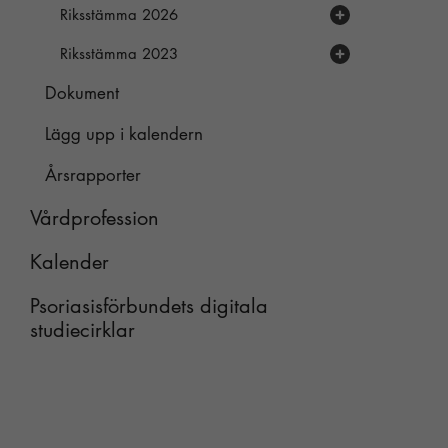
Riksstämma 2026
Riksstämma 2023
Föredragningslista och handlingar
Dokument
Handlingar
Protokoll och dokument
Lägg upp i kalendern
Årsrapporter
Vårdprofession
Kalender
Psoriasisförbundets digitala
studiecirklar