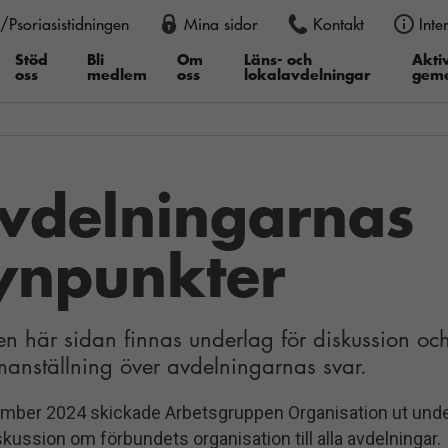
/Psoriasistidningen
Mina sidor
Kontakt
Inte
an också justera storleken permanent i din webbläsare, genom att
er du därefter ”Textstorlek”, i Google Chrome ”Zooma in” eller ”Z
Stöd
Bli
Om
Läns- och
Aktiv
oss
medlem
oss
lokalavdelningar
gem
vdelningarnas
ynpunkter
en här sidan finnas underlag för diskussion oc
anställning över avdelningarnas svar.
ember 2024 skickade Arbetsgruppen Organisation ut unde
skussion om förbundets organisation till alla avdelningar.