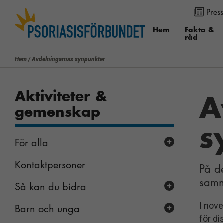
Press
Använd knapparna för att ändra textstorleken på sidan. Du k
menyalternativet ”Visa”. I Internet Explorer och Firefox välj
Hem
Fakta &
råd
”Zoomfaktor”.
Hem
/
Avdelningarnas synpunkter
Aktiviteter &
A
gemenskap
s
För alla
Kontaktpersoner
Webinar om vårdförlopp psoriasis 27
På d
maj
samm
Så kan du bidra
Psoriasisförbundets digitala studiecirklar
I nov
Barn och unga
Ge visitkort till en frisör
Nya medlemmar och nyfikna
för di