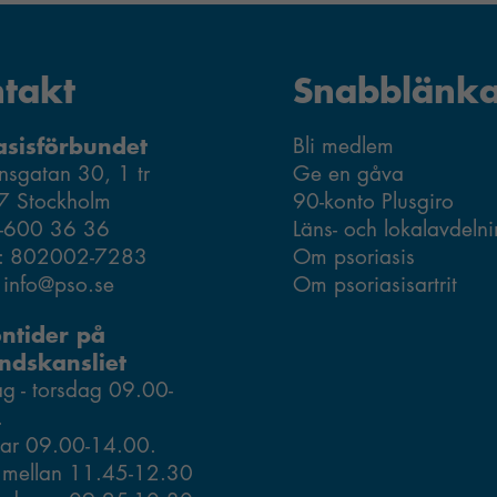
takt
Snabblänka
asisförbundet
Bli medlem
nsgatan 30, 1 tr
Ge en gåva
7 Stockholm
90-konto Plusgiro
8-600 36 36
Läns- och lokalavdeln
r: 802002-7283
Om psoriasis
: info@pso.se
Om psoriasisartrit
Nödvändiga
ontider på
Dessa kakor
ndskansliet
går inte att
 - torsdag 09.00-
välja bort.
.
De behövs
ar 09.00-14.00.
för att
 mellan 11.45-12.30
hemsidan