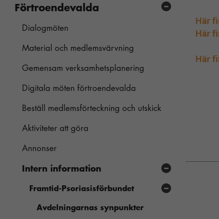
Dela en personlig berättelse
Förtroendevalda
Närstående till barn och unga
Här f
Tipsa om vårt medlemskap
Dialogmöten
Här fi
Material och medlemsvärvning
Här f
Gemensam verksamhetsplanering
Digitala möten förtroendevalda
Beställ medlemsförteckning och utskick
Aktiviteter att göra
Annonser
Intern information
Framtid-Psoriasisförbundet
Avdelningarnas synpunkter