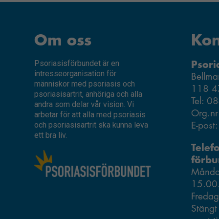
Om oss
Kon
Psori
Psoriasisförbundet är en
intresseorganisation för
Bellma
människor med psoriasis och
118 4
psoriasisartrit, anhöriga och alla
Tel: 0
andra som delar vår vision. Vi
Org.n
arbetar för att alla med psoriasis
E-post
och psoriasisartrit ska kunna leva
ett bra liv.
Telef
förbu
Måndag
15.00
Fredag
Stängt