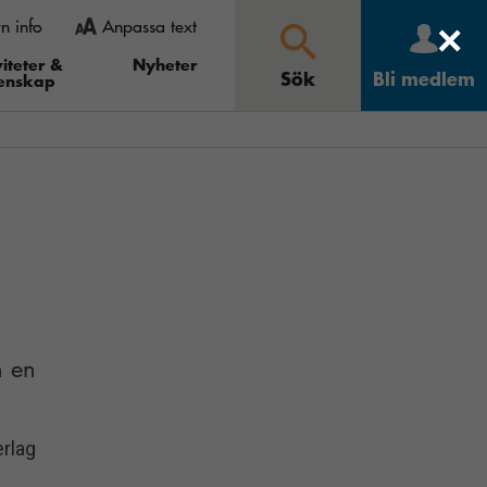
rn info
Anpassa text
×
 gå in under
ooma ut” och i Opera
iteter &
Nyheter
Sök
Bli medlem
enskap
Större
Mindre
Återställ
Sök
h en
rlag