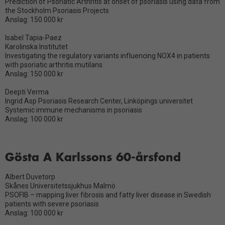
Prediction of Psoriatic Arthritis at onset of psoriasis using data from
the Stockholm Psoriasis Projects
Anslag: 150 000 kr
Isabel Tapia-Paez
Karolinska Institutet
Investigating the regulatory variants influencing NOX4 in patients
with psoriatic arthritis mutilans
Anslag: 150 000 kr
Deepti Verma
Ingrid Asp Psoriasis Research Center, Linköpings universitet
Systemic immune mechanisms in psoriasis
Anslag: 100 000 kr
Gösta A Karlssons 60-årsfond
Albert Duvetorp
Skånes Universitetssjukhus Malmö
PSOFIB – mapping liver fibrosis and fatty liver disease in Swedish
patients with severe psoriasis
Anslag: 100 000 kr