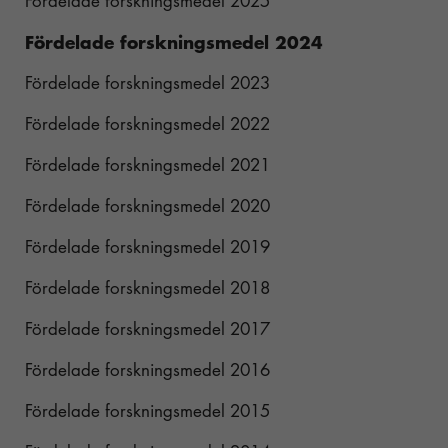
Fördelade forskningsmedel 2025
taget ska
Psoriasis och alkohol
Stresshantering
Fördelade forskningsmedel 2024
fungera.
Motion
Fördelade forskningsmedel 2023
Statistik
Olika typer av träning
Fördelade forskningsmedel 2022
För att vi ska
Uppmjukningsövningar
kunna
Fördelade forskningsmedel 2021
förbättra
Yoga
hemsidans
Fördelade forskningsmedel 2020
funktionalitet
Pilates
Fördelade forskningsmedel 2019
och
Styrketräning med gummiband
uppbyggnad,
Fördelade forskningsmedel 2018
baserat på
hur
Fördelade forskningsmedel 2017
hemsidan
används.
Fördelade forskningsmedel 2016
Fördelade forskningsmedel 2015
Upplevelse