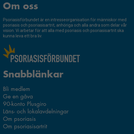
Genom att dela
Om oss
med dig av dina
intressen och ditt
Psoriasisförbundet är en intresseorganisation för människor med
beteende när du
psoriasis och psoriasisartrit, anhöriga och alla andra som delar vår
surfar ökar du
vision. Vi arbetar för att alla med psoriasis och psoriasisartrit ska
chansen att få se
kunna leva ett bra liv.
personligt
anpassat innehåll
och erbjudanden.
Snabblänkar
Bli medlem
Ge en gåva
90-konto Plusgiro
Läns- och lokalavdelningar
Om psoriasis
Om psoriasisartrit