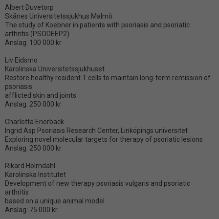
Albert Duvetorp
Skånes Universitetssjukhus Malmö
The study of Koebner in patients with psoriasis and psoriatic
arthritis (PSODEEP2)
Anslag: 100 000 kr
Liv Eidsmo
Karolinska Universitetssjukhuset
Restore healthy resident T cells to maintain long-term remission of
psoriasis
afflicted skin and joints
Anslag: 250 000 kr
Charlotta Enerbäck
Ingrid Asp Psoriasis Research Center, Linköpings universitet
Exploring novel molecular targets for therapy of psoriatic lesions
Anslag: 250 000 kr
Rikard Holmdahl
Karolinska Institutet
Development of new therapy psoriasis vulgaris and psoriatic
arthritis
based on a unique animal model
Anslag: 75 000 kr