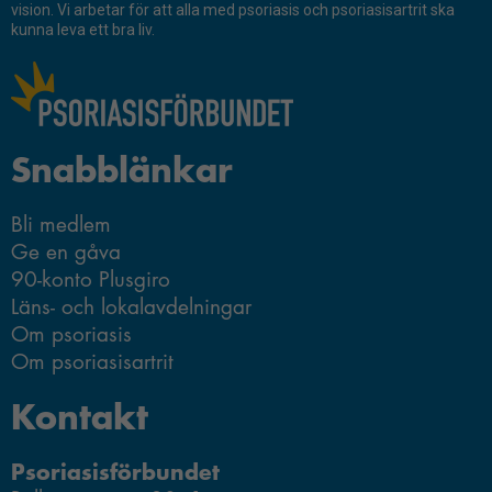
Nödvändiga
vision. Vi arbetar för att alla med psoriasis och psoriasisartrit ska
Ansök om forskningsmedel
kunna leva ett bra liv.
Dessa kakor
går inte att
välja bort.
De behövs
för att
Snabblänkar
hemsidan
över huvud
taget ska
Bli medlem
fungera.
Ge en gåva
90-konto Plusgiro
Läns- och lokalavdelningar
Statistik
Om psoriasis
För att vi ska
Om psoriasisartrit
kunna
förbättra
Kontakt
hemsidans
funktionalitet
Psoriasisförbundet
och