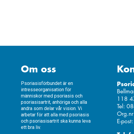
Om oss
Kon
Psori
Psoriasisförbundet är en
intresseorganisation för
Bellma
människor med psoriasis och
118 4
psoriasisartrit, anhöriga och alla
Tel: 0
andra som delar vår vision. Vi
Org.n
arbetar för att alla med psoriasis
E-post
och psoriasisartrit ska kunna leva
ett bra liv.