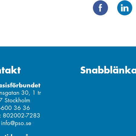
takt
Snabblänka
asisförbundet
nsgatan 30, 1 tr
7 Stockholm
8-600 36 36
r: 802002-7283
: info@pso.se