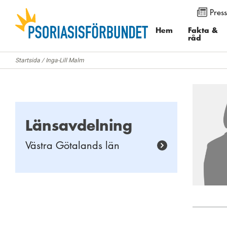
Press
Använd knapparna för att ändra textstorleken på sidan. Du k
menyalternativet ”Visa”. I Internet Explorer och Firefox välj
Hem
Fakta &
råd
”Zoomfaktor”.
Startsida
/
Inga-Lill Malm
Länsavdelning
Västra Götalands län