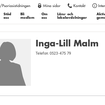
/Psoriasistidningen
Mina sidor
Kontakt
Inte
an också justera storleken permanent i din webbläsare, genom att
er du därefter ”Textstorlek”, i Google Chrome ”Zooma in” eller ”Z
Stöd
Bli
Om
Läns- och
Aktiv
oss
medlem
oss
lokalavdelningar
gem
Inga-Lill Malm
Telefon: 0523-475 79