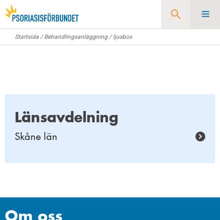
Startsida
/
Behandlingsanläggning
/
ljusbox
Sök
Länsavdelning
Skåne län
Om oss