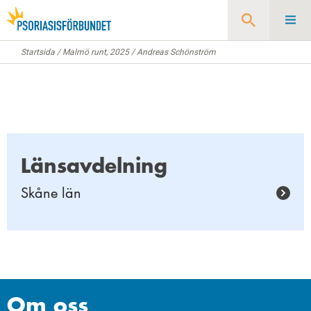
Startsida
/
Malmö runt, 2025
/
Andreas Schönström
Sök
Länsavdelning
Skåne län
Om oss