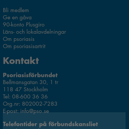
Bli medlem
Ge en gåva
90-konto Plusgiro
Läns- och lokalavdelningar
Om psoriasis
Om psoriasisartrit
Kontakt
Psoriasisförbundet
Bellmansgatan 30, 1 tr
118 47 Stockholm
Tel: 08-600 36 36
Org.nr: 802002-7283
E-post: info@pso.se
Telefontider på förbundskansliet