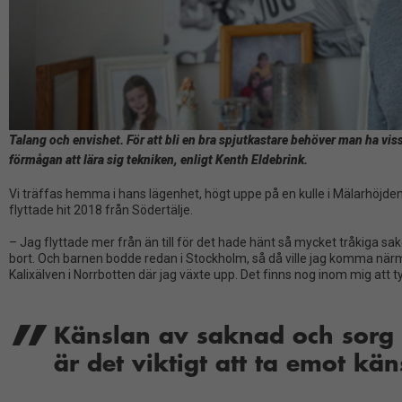
Talang och envishet. För att bli en bra spjutkastare behöver man ha vi
förmågan att lära sig tekniken, enligt Kenth Eldebrink.
Vi träffas hemma i hans lägenhet, högt uppe på en kulle i Mälarhöjde
flyttade hit 2018 från Södertälje.
– Jag flyttade mer från än till för det hade hänt så mycket tråkiga sak
bort. Och barnen bodde redan i Stockholm, så då ville jag komma när
Kalixälven i Norrbotten där jag växte upp. Det finns nog inom mig att ty
Känslan av saknad och sorg
är det viktigt att ta emot kän