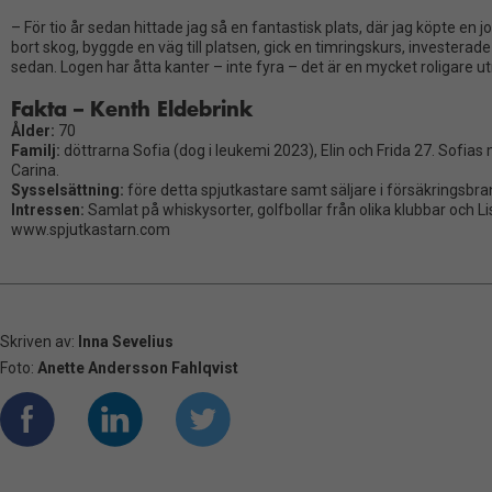
till kartor och
– För tio år sedan hittade jag så en fantastisk plats, där jag köpte en
vissa sidor.
bort skog, byggde en väg till platsen, gick en timringskurs, investerade i
sedan. Logen har åtta kanter – inte fyra – det är en mycket roligare u
Om du nekar
de här
Fakta – Kenth Eldebrink
kakorna
Ålder:
70
kommer viss
Familj:
döttrarna Sofia (dog i leukemi 2023), Elin och Frida 27. Sofia
Carina.
funktionalitet
Sysselsättning:
före detta spjutkastare samt säljare i försäkringsbr
att försvinna
Intressen:
Samlat på whiskysorter, golfbollar från olika klubbar och Li
från
www.spjutkastarn.com
hemsidan.
Marknadsföring
Skriven av:
Inna Sevelius
Genom att dela
Foto:
Anette Andersson Fahlqvist
med dig av dina
intressen och ditt
beteende när du
surfar ökar du
chansen att få se