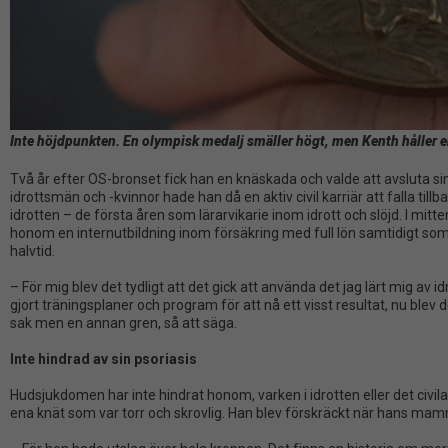
Inte höjdpunkten. En olympisk medalj smäller högt, men Kenth håller 
Två år efter OS-bronset fick han en knäskada och valde att avsluta sin
idrottsmän och -kvinnor hade han då en aktiv civil karriär att falla tillb
idrotten – de första åren som lärarvikarie inom idrott och slöjd. I mit
honom en internutbildning inom försäkring med full lön samtidigt som 
halvtid.
– För mig blev det tydligt att det gick att använda det jag lärt mig av id
gjort träningsplaner och program för att nå ett visst resultat, nu blev
sak men en annan gren, så att säga.
Inte hindrad av sin psoriasis
Hudsjukdomen har inte hindrat honom, varken i idrotten eller det civila
ena knät som var torr och skrovlig. Han blev förskräckt när hans 