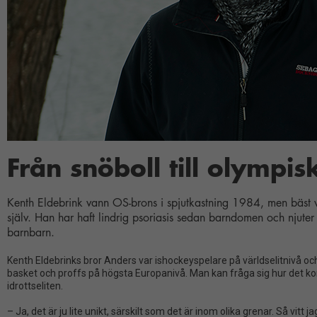
Från snöboll till olympis
Kenth Eldebrink vann OS-brons i spjutkastning 1984, men bäst v
själv. Han har haft lindrig psoriasis sedan barndomen och njute
barnbarn.
Kenth Eldebrinks bror Anders var ishockeyspelare på världselitnivå och 
basket och proffs på högsta Europanivå. Man kan fråga sig hur det kom
idrottseliten.
– Ja, det är ju lite unikt, särskilt som det är inom olika grenar. Så vit