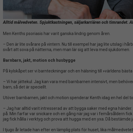
För att vi ska
kunna
förbättra
hemsidans
Alltid målvedveten. Spjuktkastningen, säljarkarriären och timrandet. Allt
funktionalitet
Men Kenths psoriasis har varit ganska lindrig genom åren.
och
uppbyggnad,
– Den är lite svårare på vintern. Nu till exempel har jag lite utslag i h
baserat på
svårt att sova på nätterna, men man lär sig att leva med sjukdomen.
hur
Barnbarn, jakt, motion och husbygge
hemsidan
används.
På kylskåpet ser vi barnteckningar och en hälsning till »världens bäst
– Vi har jättekul. Jag kan vara med barnbarnen intensivt, men behöver 
barn, så det är speciellt.
Upplevelse
Du behöver
Utöver barnbarnen, jakt och motion spenderar Kenth idag en hel del ti
dessa för att
– Jag har alltid varit intresserad av att bygga saker med egna händer.
ta del av allt
på. Min farfar var snickare och en gång när jag var i femårsåldern fic
innehåll på
jag fick hålla i verktyg och prova att hugga med en yxa. Då bestämde jag
vår hemsida,
I tjugo år letade han efter en lämplig plats för huset, lika målmedvetet 
som tillgång