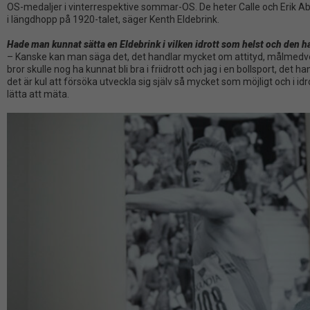
OS-medaljer i vinterrespektive sommar-OS. De heter Calle och Erik Abra
i längdhopp på 1920-talet, säger Kenth Eldebrink.
Hade man kunnat sätta en Eldebrink i vilken idrott som helst och den ha
– Kanske kan man säga det, det handlar mycket om attityd, målmedvete
bror skulle nog ha kunnat bli bra i friidrott och jag i en bollsport, det ha
det är kul att försöka utveckla sig själv så mycket som möjligt och i i
lätta att mäta.