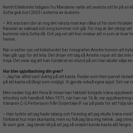
Kenth Eldebrinks tidigare fru Marianne valde att avsluta sitt liv på en 
Sofia gick bort 2023 i sviterna av leukemi.
– Att ens barn dör är nog det värsta man kan råka ut för som förälder
Känslan av saknad och sorg kommer och går. För mig är det viktigt att
kommer nära Sofia då. Och jag vet att hon önskar att vi som är kvar hä
henne.
När vi sätter oss vid köksbordet ber fotografen Anette honom att byta ut
Han går upp för att leta. Det dröjer ett tag så Anette ropar att det int
tröja. Det visar sig att han funderat en stund på om han skulle välja en 
Hur blev spjutkastning din gren?
– Jag har alltid varit duktig på att kasta. Redan som liten parvel täv
på att kasta så långt som möjligt. Vi gjorde också egna spjut. Det var r
Men sedan tog det flera år innan han faktiskt började träna spjutkastni
ishockey och handboll. Men 1971, när han var 16 år, var spjutkastning
tränaren C-G Pettersson från Södertälje IF var på plats för att följa täv
– Han tyckte att jag hade talang och föreslog att jag skulle träna med k
förklarat hur man ska kasta, men nu fick jag lära mig teknik. Jag utve
år som gick. Jag tände till på att jag så snabbt kunde kasta allt längre