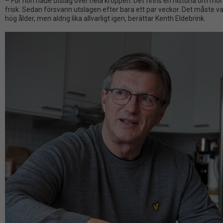
– För hon hade utslag över hela kroppen. Det finns en historia om mor
frisk. Sedan försvann utslagen efter bara ett par veckor. Det måste va
hög ålder, men aldrig lika allvarligt igen, berättar Kenth Eldebrink.
Nödvändiga
Dessa kakor
går inte att
välja bort.
De behövs
för att
hemsidan
över huvud
taget ska
fungera.
Statistik