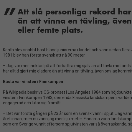
Att slå personliga rekord har
än att vinna en tävling, äve
eller femte plats.
Kenth blev snabbt bäst bland juniorerna i landet och vann sedan fler
1981 blev han första svensk att nå 90 meter.
– Jag var mer inriktad på att förbättra mig själv än att tävla mot andra.
har alltid gjort mig gladare än att vinna en tävling, även om jag kommit
Bästa var vinsten i Finnkampen
På Wikipedia beskrivs OS-bronset i Los Angeles 1984 som höjdpunkten i
vinsten i Finnkampen 1983, den enda klassiska landskampen i världen s
engagerad och lutar sig framåt.
– Det var första gången på 23 år som en svensk vann i spjut. Jag va
året innan, men nu vann jag med sju meter. Finnarna vann landskampen
som om Sverige vunnit eftersom spjutvinsten var så överraskande, sä