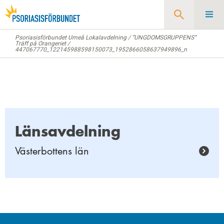
Psoriasisförbundet Umeå Lokalavdelning
/
”UNGDOMSGRUPPENS”
Sök
Träff på Orangeriet
/
447067770_122145988598150073_1952866058637949896_n
Länsavdelning
Västerbottens län