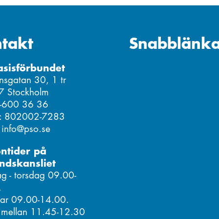
takt
Snabblänka
asisförbundet
nsgatan 30, 1 tr
7 Stockholm
8-600 36 36
r: 802002-7283
: info@pso.se
ontider på
ndskansliet
 - torsdag 09.00-
.
ar 09.00-14.00.
 mellan 11.45-12.30