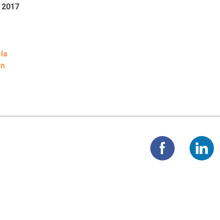
 2017
la
ln