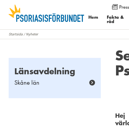
Press
Använd knapparna för att ändra textstorleken på sidan. Du k
menyalternativet ”Visa”. I Internet Explorer och Firefox välj
Hem
Fakta &
råd
”Zoomfaktor”.
Startsida
/
Nyheter
S
P
Länsavdelning
Skåne län
Hej
värl