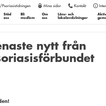
/Psoriasistidningen
Mina sidor
Kontakt
Inte
an också justera storleken permanent i din webbläsare, genom att
er du därefter ”Textstorlek”, i Google Chrome ”Zooma in” eller ”Z
Stöd
Bli
Om
Läns- och
Aktiv
oss
medlem
oss
lokalavdelningar
gem
enaste nytt från
soriasisförbundet
den!