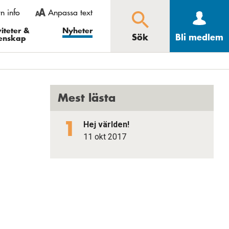
rn info
Anpassa text
 gå in under
ooma ut” och i Opera
iteter &
Nyheter
Sök
Bli medlem
enskap
Större
Mindre
Återställ
Sök
Mest lästa
Hej världen!
11 okt 2017