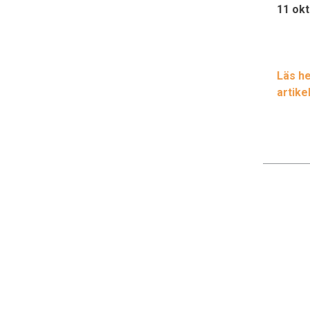
11 okt
Läs he
artike