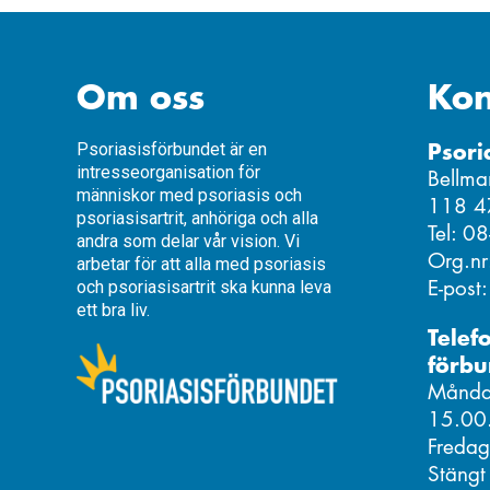
Om oss
Kon
Psori
Psoriasisförbundet är en
intresseorganisation för
Bellma
människor med psoriasis och
118 4
psoriasisartrit, anhöriga och alla
Tel: 0
andra som delar vår vision. Vi
Org.n
arbetar för att alla med psoriasis
E-post
och psoriasisartrit ska kunna leva
ett bra liv.
Telef
förbu
Måndag
15.00
Fredag
Stängt