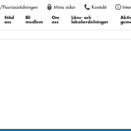
/Psoriasistidningen
Mina sidor
Kontakt
Inte
an också justera storleken permanent i din webbläsare, genom att
er du därefter ”Textstorlek”, i Google Chrome ”Zooma in” eller ”Z
Stöd
Bli
Om
Läns- och
Aktiv
oss
medlem
oss
lokalavdelningar
gem