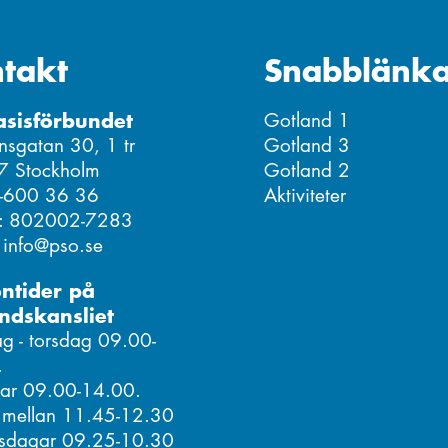
takt
Snabblänka
asisförbundet
Gotland 1
nsgatan 30, 1 tr
Gotland 3
7 Stockholm
Gotland 2
8-600 36 36
Aktiviteter
r: 802002-7283
: info@pso.se
ontider på
ndskansliet
 - torsdag 09.00-
.
ar 09.00-14.00.
 mellan 11.45-12.30
isdagar 09.25-10.30