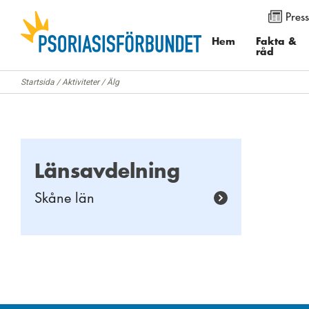
Press
Använd knapparna för att ändra textstorleken på sidan. Du k
menyalternativet ”Visa”. I Internet Explorer och Firefox välj
Hem
Fakta &
råd
”Zoomfaktor”.
Startsida
/
Aktiviteter
/
Älg
Länsavdelning
Skåne län