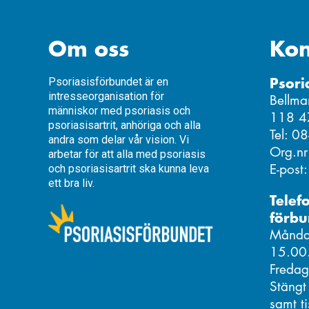
Om oss
Kon
Psori
Psoriasisförbundet är en
intresseorganisation för
Bellma
människor med psoriasis och
118 4
psoriasisartrit, anhöriga och alla
Tel: 0
andra som delar vår vision. Vi
Org.n
arbetar för att alla med psoriasis
E-post
och psoriasisartrit ska kunna leva
ett bra liv.
Telef
förbu
Måndag
15.00
Fredag
Stängt
samt t