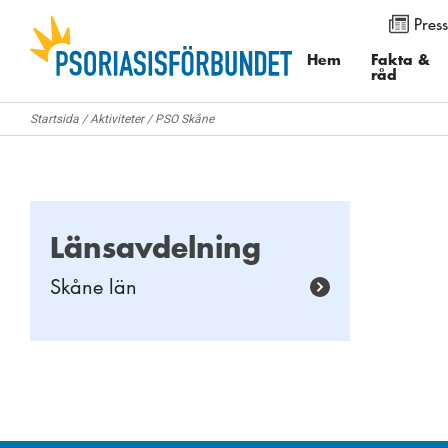
Press
Använd knapparna för att ändra textstorleken på sidan. Du k
menyalternativet ”Visa”. I Internet Explorer och Firefox välj
Hem
Fakta &
råd
”Zoomfaktor”.
Startsida
/
Aktiviteter
/
PSO Skåne
Länsavdelning
Skåne län