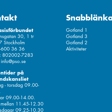
takt
Snabblänka
asisförbundet
Gotland 1
nsgatan 30, 1 tr
Gotland 3
7 Stockholm
Gotland 2
8-600 36 36
Aktiviteter
r: 802002-7283
: info@pso.se
ontider på
ndskansliet
 - torsdag 09.00-
.
ar 09.00-14.00.
 mellan 11.45-12.30
isdagar 09.25-10.30