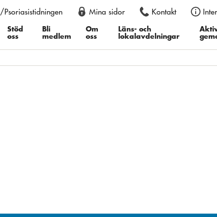
/Psoriasistidningen
Mina sidor
Kontakt
Inte
an också justera storleken permanent i din webbläsare, genom att
er du därefter ”Textstorlek”, i Google Chrome ”Zooma in” eller ”Z
Stöd
Bli
Om
Läns- och
Aktiv
oss
medlem
oss
lokalavdelningar
gem