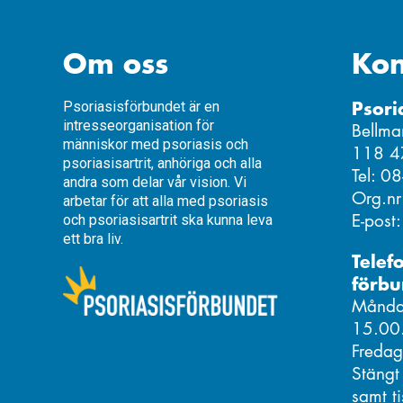
Om oss
Kon
Psori
Psoriasisförbundet är en
intresseorganisation för
Bellma
människor med psoriasis och
118 4
psoriasisartrit, anhöriga och alla
Tel: 0
andra som delar vår vision. Vi
Org.n
arbetar för att alla med psoriasis
E-post
och psoriasisartrit ska kunna leva
ett bra liv.
Telef
förbu
Måndag
15.00
Fredag
Stängt
samt t