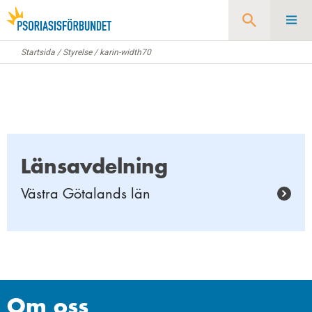
Startsida
/
Styrelse
/
karin-width70
Sök
Länsavdelning
Västra Götalands län
Om oss