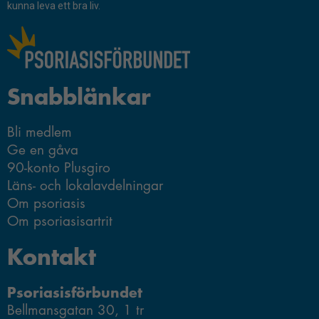
Nödvändiga
kunna leva ett bra liv.
Dessa kakor
går inte att
välja bort.
De behövs
för att
Snabblänkar
hemsidan
över huvud
Bli medlem
taget ska
Ge en gåva
fungera.
90-konto Plusgiro
Läns- och lokalavdelningar
Statistik
Om psoriasis
För att vi ska
Om psoriasisartrit
kunna
förbättra
Kontakt
hemsidans
funktionalitet
Psoriasisförbundet
och
Bellmansgatan 30, 1 tr
uppbyggnad,