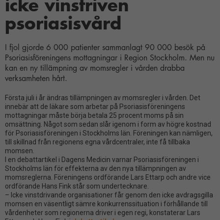
icke vinstriven
psoriasisvård
I fjol gjorde 6 000 patienter sammanlagt 90 000 besök på
Psoriasisföreningens mottagningar i Region Stockholm. Men nu
kan en ny tillämpning av momsregler i vården drabba
verksamheten hårt.
Första juli i år ändras tillämpningen av momsregler i vården. Det
innebär att de läkare som arbetar på Psoriasisföreningens
mottagningar måste börja betala 25 procent moms på sin
omsättning. Något som sedan slår igenom i form av högre kostnad
för Psoriasisföreningen i Stockholms län. Föreningen kan nämligen,
till skillnad från regionens egna vårdcentraler, inte få tillbaka
momsen.
I en debattartikel i Dagens Medicin varnar Psoriasisföreningen i
Stockholms län för effekterna av den nya tillämpningen av
momsreglerna. Föreningens ordförande Lars Ettarp och andre vice
ordförande Hans Fink står som undertecknare.
– Icke vinstdrivande organisationer får genom den icke avdragsgilla
momsen en väsentligt sämre konkurrenssituation i förhållande till
vårdenheter som regionerna driver i egen regi, konstaterar Lars