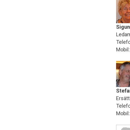
Sigun
Leda
Telef
Mobil
Stefa
Ersätt
Telef
Mobil