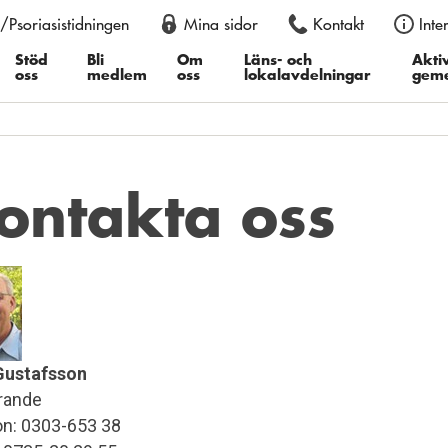
/Psoriasistidningen
Mina sidor
Kontakt
Inte
an också justera storleken permanent i din webbläsare, genom att
er du därefter ”Textstorlek”, i Google Chrome ”Zooma in” eller ”Z
Stöd
Bli
Om
Läns- och
Aktiv
oss
medlem
oss
lokalavdelningar
gem
ontakta oss
 Gustafsson
rande
on: 0303-653 38