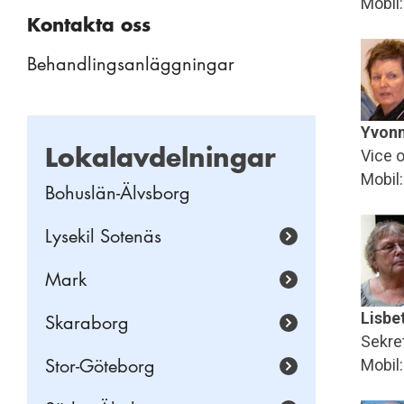
Mobil
Kontakta oss
Äldre dokument
Intranät
Behandlingsanläggningar
Yvon
Lokalavdelningar
Vice 
Mobil
Bohuslän-Älvsborg
Lysekil Sotenäs
Mark
Lisbe
Skaraborg
Sekre
Stor-Göteborg
Mobil