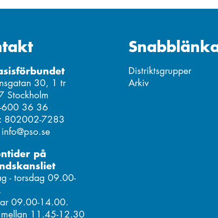
takt
Snabblänka
asisförbundet
Distriktsgrupper
nsgatan 30, 1 tr
Arkiv
7 Stockholm
8-600 36 36
r: 802002-7283
: info@pso.se
ontider på
ndskansliet
 - torsdag 09.00-
.
ar 09.00-14.00.
 mellan 11.45-12.30