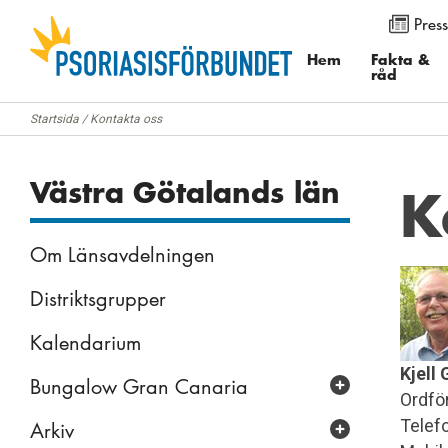
Press
Använd knapparna för att ändra textstorleken på sidan. Du k
menyalternativet ”Visa”. I Internet Explorer och Firefox välj
Hem
Fakta &
råd
”Zoomfaktor”.
Startsida
/
Kontakta oss
Västra Götalands län
K
Om Länsavdelningen
Distriktsgrupper
Kalendarium
Kjell
Bungalow Gran Canaria
Ordfö
Telef
Arkiv
Bilder