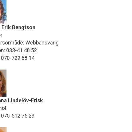
 Erik Bengtson
r
rsområde: Webbansvarig
on: 033-41 48 52
: 070-729 68 14
na Lindelöv-Frisk
mot
: 070-512 75 29