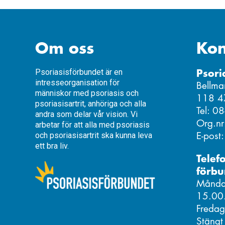
Om oss
Kon
Psori
Psoriasisförbundet är en
intresseorganisation för
Bellma
människor med psoriasis och
118 4
psoriasisartrit, anhöriga och alla
Tel: 0
andra som delar vår vision. Vi
Org.n
arbetar för att alla med psoriasis
E-post
och psoriasisartrit ska kunna leva
ett bra liv.
Telef
förbu
Måndag
15.00
Fredag
Stängt