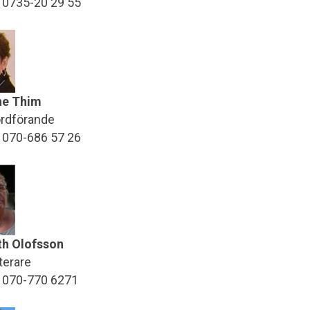
: 0735-20 29 55
ne Thim
ordförande
: 070-686 57 26
th Olofsson
terare
: 070-770 6271