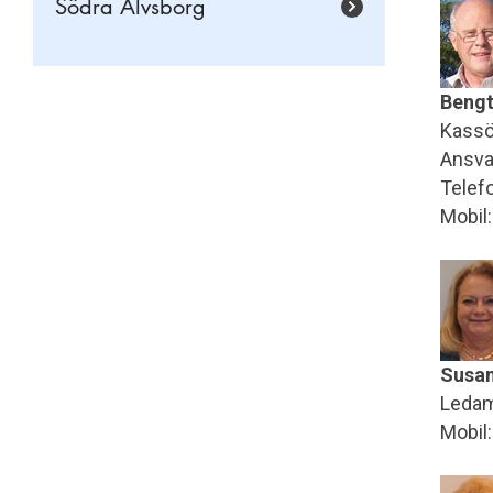
Södra Älvsborg
Bengt
Kassö
Ansva
Telef
Mobil
Susan
Leda
Mobil