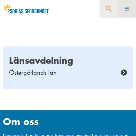
Sök
Länsavdelning
Östergötlands län
Om oss
Psoriasisförbundet är en intresseorganisation för människor med