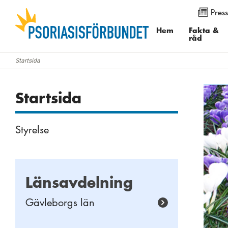
Press
Använd knapparna för att ändra textstorleken på sidan. Du k
menyalternativet ”Visa”. I Internet Explorer och Firefox välj
Hem
Fakta &
råd
”Zoomfaktor”.
Startsida
Startsida
Styrelse
Länsavdelning
Gävleborgs län