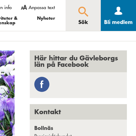
rn info
Anpassa text
 gå in under
ooma ut” och i Opera
iteter &
Nyheter
Sök
Bli medlem
enskap
Större
Mindre
Återställ
Sök
Här hittar du Gävleborgs
län på Facebook
Kontakt
Bollnäs