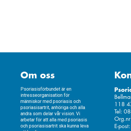
Om oss
Kon
Psori
Psoriasisförbundet är en
intresseorganisation för
Bellma
människor med psoriasis och
118 4
psoriasisartrit, anhöriga och alla
Tel: 0
andra som delar vår vision. Vi
Org.n
arbetar för att alla med psoriasis
E-post
och psoriasisartrit ska kunna leva