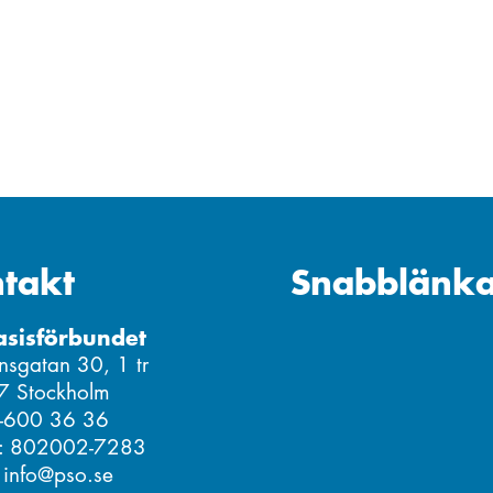
takt
Snabblänka
asisförbundet
nsgatan 30, 1 tr
7 Stockholm
8-600 36 36
r: 802002-7283
: info@pso.se