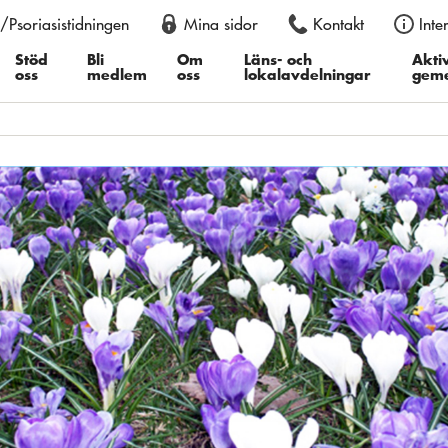
/Psoriasistidningen
Mina sidor
Kontakt
Inte
an också justera storleken permanent i din webbläsare, genom att
er du därefter ”Textstorlek”, i Google Chrome ”Zooma in” eller ”Z
Stöd
Bli
Om
Läns- och
Aktiv
oss
medlem
oss
lokalavdelningar
gem