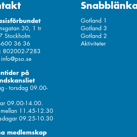
takt
Snabblänka
asisförbundet
Gotland 1
nsgatan 30, 1 tr
Gotland 3
7 Stockholm
Gotland 2
8-600 36 36
Aktiviteter
r: 802002-7283
: info@pso.se
ontider på
ndskansliet
 - torsdag 09.00-
.
ar 09.00-14.00.
 mellan 11.45-12.30
isdagar 09.25-10.30
ha medlemskap