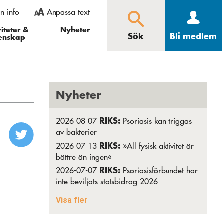
rn info
Anpassa text
 gå in under
ooma ut” och i Opera
iteter &
Nyheter
Sök
Bli medlem
enskap
Större
Mindre
Återställ
Sök
Nyheter
RIKS:
2026-08-07
Psoriasis kan triggas
av bakterier
RIKS:
2026-07-13
»All fysisk aktivitet är
bättre än ingen«
RIKS:
2026-07-07
Psoriasisförbundet har
inte beviljats statsbidrag 2026
RIKS:
2026-07-07
Krydda inte med
Visa fler
johannesört
RIKS:
2026-06-28
»Det blev verkligen ett