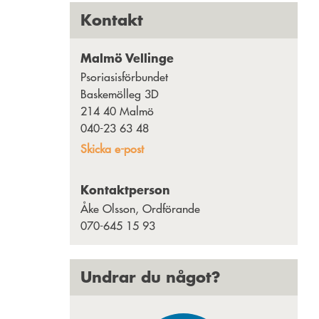
utbyte mellan oss«
Kontakt
RIKS:
2026-06-01
Strävar alltid efter det
unika
Malmö Vellinge
RIKS:
2026-05-15
Webinar om
Psoriasisförbundet
vårdförloppet 27 maj
Baskemölleg 3D
RIKS:
2026-04-21
Anmälan öppen till
214 40 Malmö
nya studiecirklar
040-23 63 48
RIKS:
2026-04-15
”Att bära kortärmat är
Skicka e-post
en kärlekshandling”
RIKS:
2026-03-27
Kenth Eldebrink – från
Kontaktperson
snöboll till olympisk medalj
Åke Olsson, Ordförande
RIKS:
2026-03-24
Hur hjälper vi våra
070-645 15 93
barn och unga med
psoriasis/psoriasisartrit?
RIKS:
2026-03-18
Cellkärnor och nya
Undrar du något?
perspektiv