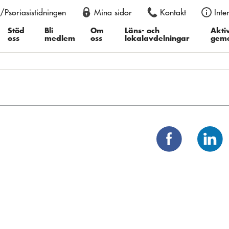
/Psoriasistidningen
Mina sidor
Kontakt
Inte
an också justera storleken permanent i din webbläsare, genom att
er du därefter ”Textstorlek”, i Google Chrome ”Zooma in” eller ”Z
Stöd
Bli
Om
Läns- och
Aktiv
oss
medlem
oss
lokalavdelningar
gem