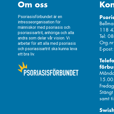
Om oss
Kon
Psori
Psoriasisförbundet är en
intresseorganisation för
Bellma
människor med psoriasis och
118 4
psoriasisartrit, anhöriga och alla
Tel: 0
andra som delar vår vision. Vi
Org.n
arbetar för att alla med psoriasis
E-post
och psoriasisartrit ska kunna leva
ett bra liv.
Telef
förbu
Måndag
15.00
Fredag
Stängt
samt t
Swis