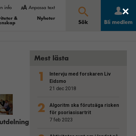
rn info
Anpassa text
×
 gå in under
ooma ut” och i Opera
iteter &
Nyheter
Sök
Bli medlem
enskap
Större
Mindre
Återställ
Sök
Mest lästa
Intervju med forskaren Liv
Eidsmo
21 dec 2018
Algoritm ska förutsäga risken
för psoriasisartrit
7 feb 2023
utdelning