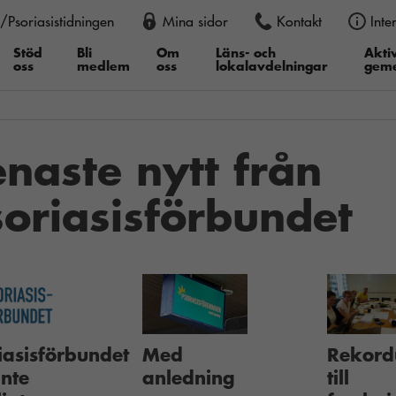
/Psoriasistidningen
Mina sidor
Kontakt
Inte
an också justera storleken permanent i din webbläsare, genom att
er du därefter ”Textstorlek”, i Google Chrome ”Zooma in” eller ”Z
Stöd
Bli
Om
Läns- och
Aktiv
oss
medlem
oss
lokalavdelningar
gem
enaste nytt från
soriasisförbundet
iasisförbundet
Med
Rekord
inte
anledning
till