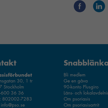
takt
Snabblänka
asisförbundet
Bli medlem
nsgatan 30, 1 tr
Ge en gåva
7 Stockholm
90-konto Plusgiro
Nödvändiga
8-600 36 36
Läns- och lokalavdeln
Dessa kakor
r: 802002-7283
Om psoriasis
går inte att
: info@pso.se
Om psoriasisartrit