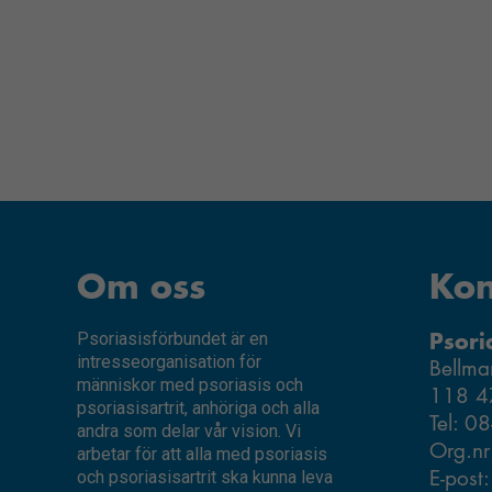
Om oss
Kon
Psori
Psoriasisförbundet är en
intresseorganisation för
Bellma
människor med psoriasis och
118 4
psoriasisartrit, anhöriga och alla
Tel: 0
andra som delar vår vision. Vi
Org.n
arbetar för att alla med psoriasis
E-post
och psoriasisartrit ska kunna leva