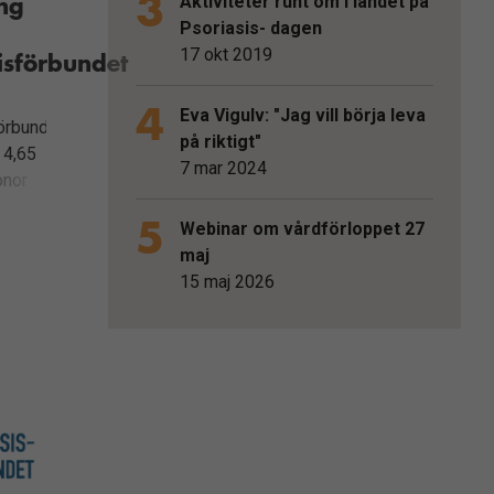
ing
Aktiviteter runt om i landet på
Psoriasis- dagen
17 okt 2019
isförbundet
8
Eva Vigulv: "Jag vill börja leva
örbundet
på riktigt"
t 4,65
7 mar 2024
onor
a
Webinar om vårdförloppet 27
nom
maj
Det är
15 maj 2026
som
via
tiftelser
ar
iga