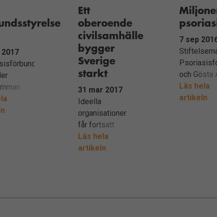
projekt so
bedrivas i
Ett
Miljoner
kunskapen
föreningens regi.
undsstyrelse
oberoende
psorias
psoriasis 
civilsamhälle
psoriasisart
7 sep 201
bygger
de sjukas
Stiftelsern
 2017
Sverige
levnadsvill
Psoriasis
sisförbundet
starkt
och bättre
och Gösta 
der
behandling
Karlssons 
Läs hela
tämman
31 mar 2017
årsfond de
artikeln
-22
la
Ideella
nyligen ut 
r 2017
ln
organisationer
miljoner kr
får fortsatt
till svensk
dsstyrelse
ensamrätt att
Läs hela
psoriasisf
anordna spel
artikeln
nde tre
både fysiskt och
digitalt.