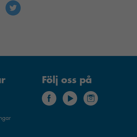
r
Följ oss på
ingar