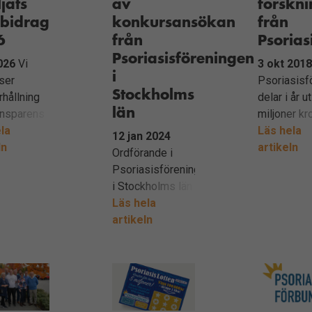
ljats
av
forskn
sbidrag
konkursansökan
från
6
från
Psorias
Psoriasisföreningen
2026
Vi
3 okt 201
i
yser
Psoriasisf
Stockholms
rhållning
delar i år u
län
ansparens
miljoner kr
la
till svensk
Läs hela
12 jan 2024
ln
forskare i
artikeln
Ordförande i
psoriasis. 
Psoriasisföreningen
det högsta
i Stockholms län
beloppet 
och
Läs hela
förbundet 
Psoriasisförbundets
artikeln
sina
förbundsordförande
forskningss
kommenterar
någonsin h
beskedet om att
delat ut till
vårdverksamhet
vetenskapl
inte längre kan