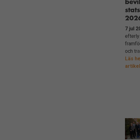
bevi
stat
202
7 jul 
efterl
framfö
och tr
Läs he
artike