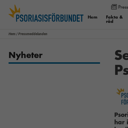
Press
Använd knapparna för att ändra textstorleken på sidan. Du k
menyalternativet ”Visa”. I Internet Explorer och Firefox välj
Hem
Fakta &
råd
”Zoomfaktor”.
Hem
/
Pressmeddelanden
S
Nyheter
P
Psor
har 