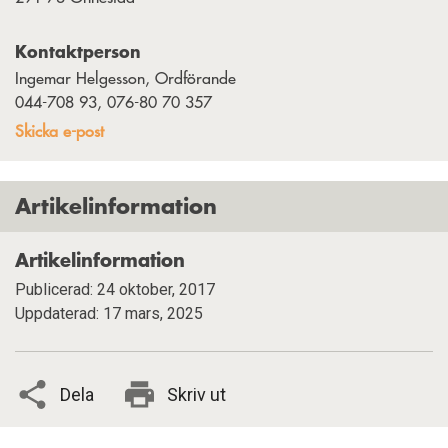
RIKS:
2026-03-24
Hur hjälper vi våra barn och unga med
psoriasis/psoriasisartrit?
Kontaktperson
RIKS:
2026-03-18
Cellkärnor och nya perspektiv
Ingemar Helgesson, Ordförande
044-708 93, 076-80 70 357
2017-10-11 Hej världen!
Skicka e-post
Artikelinformation
Artikelinformation
Publicerad: 24 oktober, 2017
Uppdaterad: 17 mars, 2025
Dela
Skriv ut