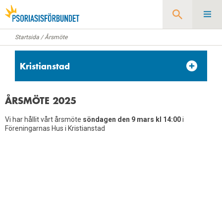
Startsida
/
Årsmöte
Sök
Kristianstad
Startsida
ÅRSMÖTE 2025
Styrelse
Vi har hållit vårt årsmöte
söndagen den 9 mars kl 14:00
i
Aktiviteter
Föreningarnas Hus i Kristianstad
Årsmöte
Reportage