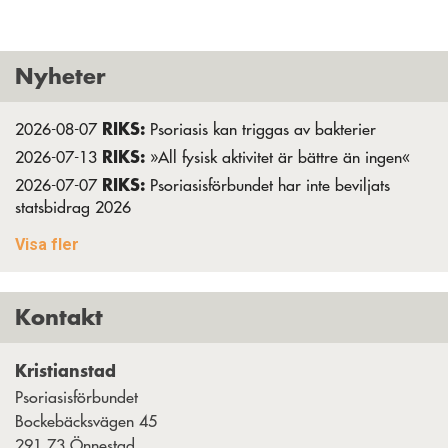
Nyheter
RIKS:
2026-08-07
Psoriasis kan triggas av bakterier
RIKS:
2026-07-13
»All fysisk aktivitet är bättre än ingen«
RIKS:
2026-07-07
Psoriasisförbundet har inte beviljats
statsbidrag 2026
RIKS:
2026-07-07
Krydda inte med johannesört
Visa fler
RIKS:
2026-06-28
»Det blev verkligen ett utbyte mellan oss«
RIKS:
2026-06-01
Strävar alltid efter det unika
Kontakt
RIKS:
2026-05-15
Webinar om vårdförloppet 27 maj
RIKS:
2026-04-21
Anmälan öppen till nya studiecirklar
Kristianstad
RIKS:
2026-04-15
”Att bära kortärmat är en
kärlekshandling”
Psoriasisförbundet
Bockebäcksvägen 45
RIKS:
2026-03-27
Kenth Eldebrink – från snöboll till
291 73 Önnestad
olympisk medalj