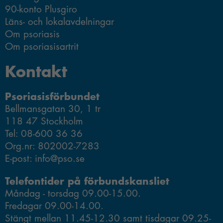
90-konto Plusgiro
förbättra
Skicka fråga
hemsidans
Läns- och lokalavdelningar
funktionalitet
Om psoriasis
och
Om psoriasisartrit
uppbyggnad,
baserat på
Kontakt
hur
hemsidan
Psoriasisförbundet
används.
Bellmansgatan 30, 1 tr
118 47 Stockholm
Tel: 08-600 36 36
Upplevelse
Org.nr: 802002-7283
Du behöver
E-post: info@pso.se
dessa för att
ta del av allt
Telefontider på förbundskansliet
innehåll på
Måndag - torsdag 09.00-15.00.
vår hemsida,
Fredagar 09.00-14.00.
som tillgång
till kartor och
Stängt mellan 11.45-12.30 samt tisdagar 09.25-