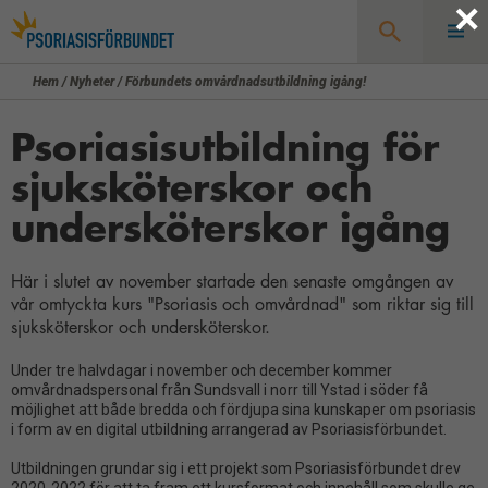
×
Hem
/
Nyheter
/
Förbundets omvårdnadsutbildning igång!
Sök
Psoriasisutbildning för
sjuksköterskor och
undersköterskor igång
Här i slutet av november startade den senaste omgången av
vår omtyckta kurs "Psoriasis och omvårdnad" som riktar sig till
sjuksköterskor och undersköterskor.
Under tre halvdagar i november och december kommer
omvårdnadspersonal från Sundsvall i norr till Ystad i söder få
möjlighet att både bredda och fördjupa sina kunskaper om psoriasis
i form av en digital utbildning arrangerad av Psoriasisförbundet.
Utbildningen grundar sig i ett projekt som Psoriasisförbundet drev