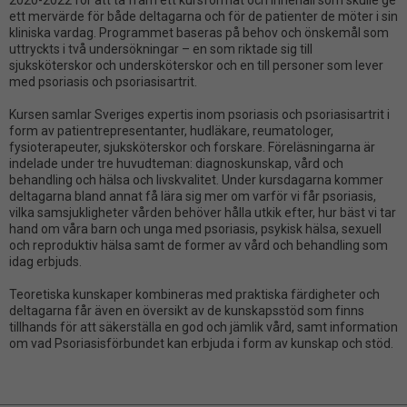
2020-2022 för att ta fram ett kursformat och innehåll som skulle ge
ett mervärde för både deltagarna och för de patienter de möter i sin
kliniska vardag. Programmet baseras på behov och önskemål som
uttryckts i två undersökningar – en som riktade sig till
sjuksköterskor och undersköterskor och en till personer som lever
med psoriasis och psoriasisartrit.
Kursen samlar Sveriges expertis inom psoriasis och psoriasisartrit i
form av patientrepresentanter, hudläkare, reumatologer,
fysioterapeuter, sjuksköterskor och forskare. Föreläsningarna är
indelade under tre huvudteman: diagnoskunskap, vård och
behandling och hälsa och livskvalitet. Under kursdagarna kommer
deltagarna bland annat få lära sig mer om varför vi får psoriasis,
vilka samsjukligheter vården behöver hålla utkik efter, hur bäst vi tar
hand om våra barn och unga med psoriasis, psykisk hälsa, sexuell
och reproduktiv hälsa samt de former av vård och behandling som
idag erbjuds.
Teoretiska kunskaper kombineras med praktiska färdigheter och
deltagarna får även en översikt av de kunskapsstöd som finns
tillhands för att säkerställa en god och jämlik vård, samt information
om vad Psoriasisförbundet kan erbjuda i form av kunskap och stöd.