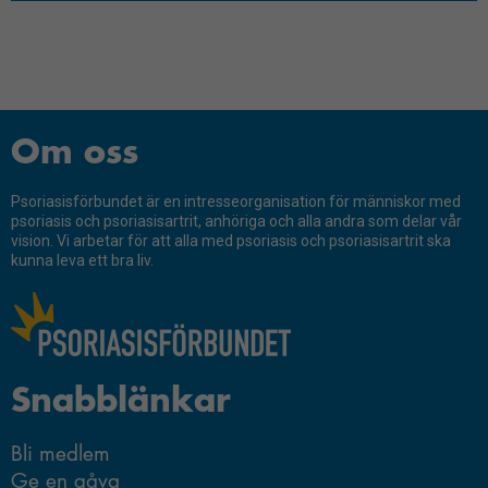
Nödvändiga
Om oss
Dessa kakor
går inte att
välja bort.
Psoriasisförbundet är en intresseorganisation för människor med
psoriasis och psoriasisartrit, anhöriga och alla andra som delar vår
De behövs
vision. Vi arbetar för att alla med psoriasis och psoriasisartrit ska
för att
kunna leva ett bra liv.
hemsidan
över huvud
taget ska
fungera.
Snabblänkar
Statistik
Bli medlem
För att vi ska
Ge en gåva
kunna