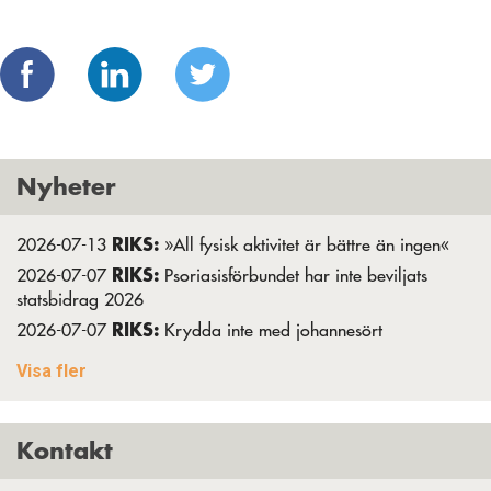
Nyheter
RIKS:
2026-07-13
»All fysisk aktivitet är bättre än ingen«
RIKS:
2026-07-07
Psoriasisförbundet har inte beviljats
statsbidrag 2026
RIKS:
2026-07-07
Krydda inte med johannesört
RIKS:
2026-06-28
»Det blev verkligen ett utbyte mellan oss«
Visa fler
RIKS:
2026-06-01
Strävar alltid efter det unika
RIKS:
2026-05-15
Webinar om vårdförloppet 27 maj
Kontakt
RIKS:
2026-04-21
Anmälan öppen till nya studiecirklar
RIKS:
2026-04-15
”Att bära kortärmat är en