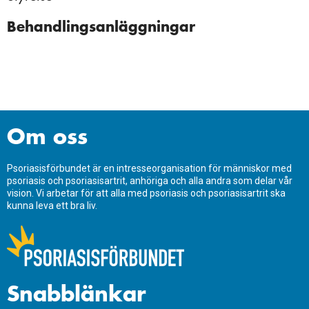
2021-11-14 Certifierad frisör
Behandlingsanläggningar
2021-04-25 Verksamhetsplan 2020
Om oss
Psoriasisförbundet är en intresseorganisation för människor med
psoriasis och psoriasisartrit, anhöriga och alla andra som delar vår
vision. Vi arbetar för att alla med psoriasis och psoriasisartrit ska
kunna leva ett bra liv.
Snabblänkar