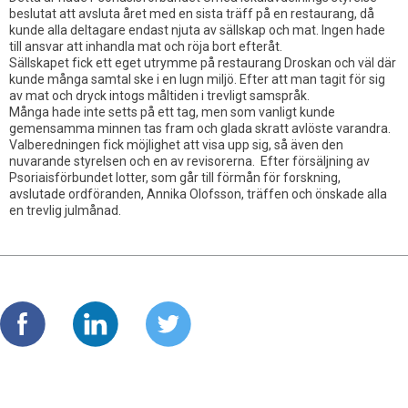
Träff om Organisation och medlemmar
beslutat att avsluta året med en sista träff på en restaurang, då
kunde alla deltagare endast njuta av sällskap och mat. Ingen hade
och ekonomi!
till ansvar att inhandla mat och röja bort efteråt.
Sällskapet fick ett eget utrymme på restaurang Droskan och väl där
Årsmöten
kunde många samtal ske i en lugn miljö. Efter att man tagit för sig
av mat och dryck intogs måltiden i trevligt samspråk.
Många hade inte setts på ett tag, men som vanligt kunde
Årsmöte 2025-02-17
gemensamma minnen tas fram och glada skratt avlöste varandra.
Valberedningen fick möjlighet att visa upp sig, så även den
nuvarande styrelsen och en av revisorerna. Efter försäljning av
Psoriaisförbundet lotter, som går till förmån för forskning,
avslutade ordföranden, Annika Olofsson, träffen och önskade alla
en trevlig julmånad.