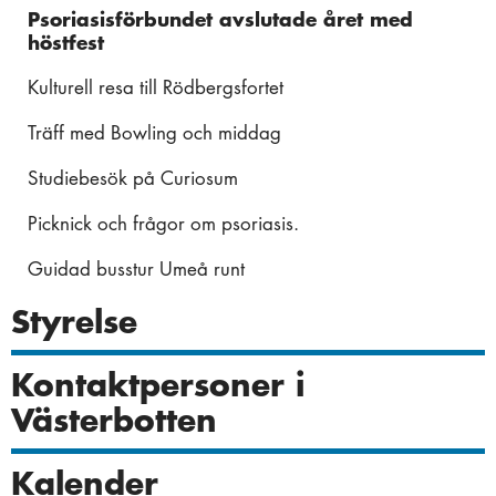
Psoriasisförbundet avslutade året med
Valberedningen besökte Psoriasisförbundet Umeå
Kickoffen ombord på AURORA BOTNIA
höstfest
lokalavdelnings styrelse
Vattengymnastik avslutades med trevlig samling och
Kulturell resa till Rödbergsfortet
Psoriasisinformation till blivande fotterapeuter
fika 20241219
Träff med Bowling och middag
Frilufts- och Grillkväll på Gammlia!
Vattengymnastik avslutades med 25 årsfest.
Studiebesök på Curiosum
Information om Psoriasis till blivande fotterapeuter
Den 1/6 12.00-16.00 hade ”UNGDOMSGRUPPEN”
2025
Picknick och frågor om psoriasis.
Träff om Organisation och medlemmar och ekonomi!
Guidad busstur Umeå runt
Årsmöten
Styrelse
Årsmöte 2025-02-17
Kontaktpersoner i
Västerbotten
Kalender