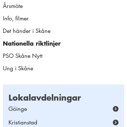
Årsmöte
Reportage
Seniormässa i Malmö
Info, filmer
Årsmöte 2023
Det händer i Skåne
Årsmöte 2022
Nationella riktlinjer
Årsmöte 2021
PSO Skåne Nytt
Personaldag
Ung i Skåne
Styrelseträff
Uppstart Almedalen
Årsmöte 2019
Lokalavdelningar
Må Bra 2019
Göinge
Kristianstad