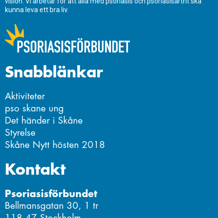
vision. Vi arbetar för att alla med psoriasis och psoriasisartrit ska
kunna leva ett bra liv.
Snabblänkar
Aktiviteter
pso skane ung
Det händer i Skåne
Styrelse
Skåne Nytt hösten 2018
Kontakt
Psoriasisförbundet
Bellmansgatan 30, 1 tr
118 47 Stockholm