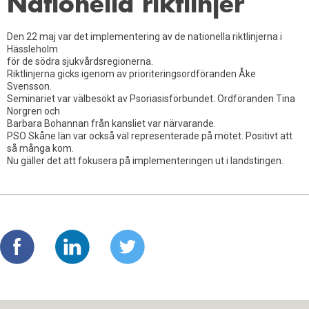
Nationella riktlinjer
Det händer i Skåne
Årsmöte 2023
Den 22 maj var det implementering av de nationella riktlinjerna i
Nationella riktlinjer
Årsmöte 2022
Hässleholm
för de södra sjukvårdsregionerna.
PSO Skåne Nytt
Årsmöte 2021
Riktlinjerna gicks igenom av prioriteringsordföranden Åke
Svensson.
Seminariet var välbesökt av Psoriasisförbundet. Ordföranden Tina
Ung i Skåne
Personaldag
Norgren och
Barbara Bohannan från kansliet var närvarande.
Styrelseträff
PSO Skåne län var också väl representerade på mötet. Positivt att
så många kom.
Uppstart Almedalen
Nu gäller det att fokusera på implementeringen ut i landstingen.
Årsmöte 2019
Må Bra 2019