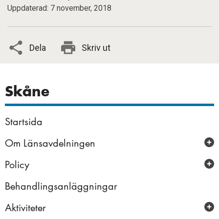
Uppdaterad: 7 november, 2018
Dela
Skriv ut
Skåne
Startsida
Om Länsavdelningen
Policy
Styrelse
Behandlingsanläggningar
Deltagande i aktiviteter
Aktiviteter